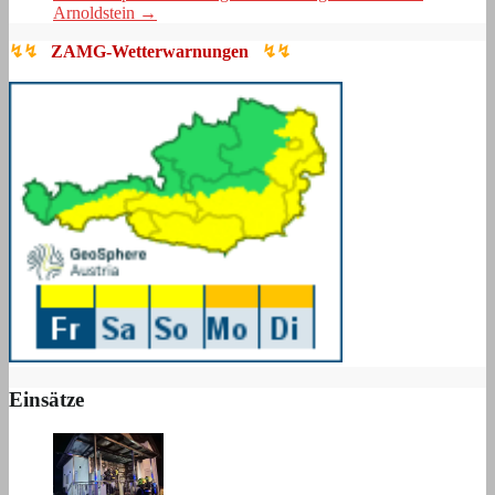
Arnoldstein
→
↯↯
ZAMG-Wetterwarnungen
↯↯
Einsätze