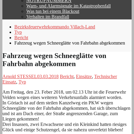
NOTRUFNUMMERN
Warn- und Alarmsignale im Katastrophenfall
Was tun bei einem Blackout
Verhalten im Brandfall
Bezirksfeuerwehrkommando Villach-Land
Typ
Bericht
Fahrzeug wegen Schneeglätte von Fahrbahn abgekommen
Fahrzeug wegen Schneeglätte von
Fahrbahn abgekommen
Arnold STESSEL
03.03.2018
Bericht
,
Einsätze
,
Technischer
Einsatz
,
Typ
Am Freitag, den 23. Feber 2018, um 02.13 Uhr ist die Feuerwehr
Velden wegen eines weiteren Verkehrsunfalls alarmiert worden.
In Göriach ist auf dem steilen Kanzelweg ein PKW wegen
Schneeglätte von der Fahrbahn abgekommen, hat sich überschlagen
und ist am Dach einer, der Straße angrenzenden Garage, zum
Liegen gekommen!
Drei Insassen, zwei Erwachsene und ein Kleinkind hatten riesiges
Glück und einige Schutzengel, da sie nahezu unverletzt blieben!