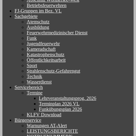
Betriebsfeuerwehren
FJ-Gruppen im Bez. VL
Sachgebiete
Atemschutz
Ausbildung
Feuerwehrmedizinischer Dienst
Funk
Jugendfeuerwehr
Kameradschaft
Katastrophenschutz
Öffentlichkeitsarbeit
Sport
Strahlenschutz-Gefahrengut
Technik
Wasserdienst
Servicebereich
Termine
Lehrveranstaltungsprog. 2026
Terminplan 2026 VL
Funkübungsplan 2026
KLFV Download
Bürgerservice
Warnungen AT-Alert
LEISTUNGSBERICHTE