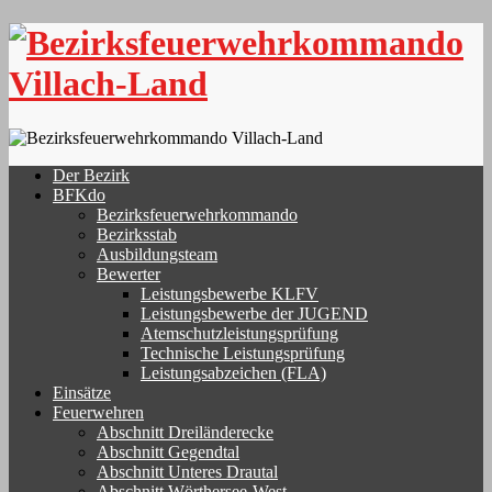
Skip
to
content
Der Bezirk
BFKdo
Bezirksfeuerwehrkommando
Bezirksstab
Ausbildungsteam
Bewerter
Leistungsbewerbe KLFV
Leistungsbewerbe der JUGEND
Atemschutzleistungsprüfung
Technische Leistungsprüfung
Leistungsabzeichen (FLA)
Einsätze
Feuerwehren
Abschnitt Dreiländerecke
Abschnitt Gegendtal
Abschnitt Unteres Drautal
Abschnitt Wörthersee-West