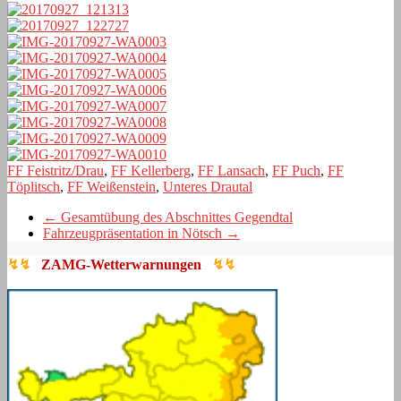
FF Feistritz/Drau
,
FF Kellerberg
,
FF Lansach
,
FF Puch
,
FF
Töplitsch
,
FF Weißenstein
,
Unteres Drautal
←
Gesamtübung des Abschnittes Gegendtal
Fahrzeugpräsentation in Nötsch
→
↯↯
ZAMG-Wetterwarnungen
↯↯