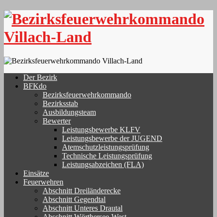
Skip
to
content
Der Bezirk
BFKdo
Bezirksfeuerwehrkommando
Bezirksstab
Ausbildungsteam
Bewerter
Leistungsbewerbe KLFV
Leistungsbewerbe der JUGEND
Atemschutzleistungsprüfung
Technische Leistungsprüfung
Leistungsabzeichen (FLA)
Einsätze
Feuerwehren
Abschnitt Dreiländerecke
Abschnitt Gegendtal
Abschnitt Unteres Drautal
Abschnitt Wörthersee-West