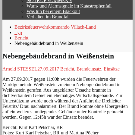
NOTRUFNUMMERN
Warn- und Alarmsignale im Katastrophenfall
Was tun bei einem Blackout
Verhalten im Brandfall
Bezirksfeuerwehrkommando Villach-Land
Typ
Bericht
Nebengebäudebrand in Weißenstein
Nebengebäudebrand in Weißenstein
Arnold STESSEL
27.09.2017
Bericht
,
Brandeinsatz
,
Einsätze
Am 27.09.2017 gegen 11:00h wurden die Feuerwehren der
Marktgemeinde Weißenstein zu einem Nebengebäudebrand in
Weißenstein gerufen. Aus ungeklärter Ursache brannte in
dichtverbautem Gebiet ein ehemaliges Wirtschaftsgebäude. Zur
Unterstützung wurde noch während der Anfahrt die Drehleiter
Feistritz/ Drau nachalarmiert. Der Brand konnte ohne Übergreifen
auf ein weiteres umliegendes Gebäude unter Kontrolle gebracht
werden. Gegen 12:45h war der Einsatz beendet.
Bericht: Kurt Karl Petschar, BR
Fotos: Kurt Karl Petschar, BR und Martina Pöcher