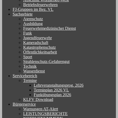
Betriebsfeuerwehren
FJ-Gruppen im Bez. VL
Sachgebiete
Atemschutz
Ausbildung
Feuerwehrmedizinischer Dienst
Funk
Jugendfeuerwehr
Kameradschaft
Katastrophenschutz
Öffentlichkeitsarbeit
Sport
Strahlenschutz-Gefahrengut
Technik
Wasserdienst
Servicebereich
Termine
Lehrveranstaltungsprog. 2026
Terminplan 2026 VL
Funkübungsplan 2026
KLFV Download
Bürgerservice
Warnungen AT-Alert
LEISTUNGSBERICHTE