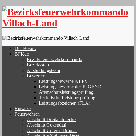
Skip
to
content
Der Bezirk
BFKdo
Bezirksfeuerwehrkommando
Bezirksstab
Ausbildungsteam
Bewerter
Leistungsbewerbe KLFV
Leistungsbewerbe der JUGEND
Atemschutzleistungsprüfung
Technische Leistungsprüfung
Leistungsabzeichen (FLA)
Einsätze
Feuerwehren
Abschnitt Dreiländerecke
Abschnitt Gegendtal
Abschnitt Unteres Drautal
Abschnitt Wörthersee-West