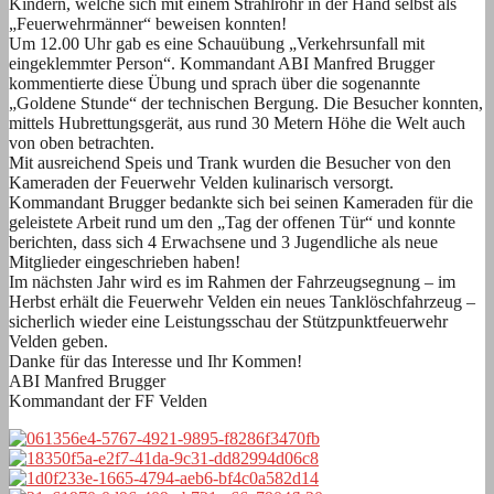
Kindern, welche sich mit einem Strahlrohr in der Hand selbst als
„Feuerwehrmänner“ beweisen konnten!
Um 12.00 Uhr gab es eine Schauübung „Verkehrsunfall mit
eingeklemmter Person“. Kommandant ABI Manfred Brugger
kommentierte diese Übung und sprach über die sogenannte
„Goldene Stunde“ der technischen Bergung. Die Besucher konnten,
mittels Hubrettungsgerät, aus rund 30 Metern Höhe die Welt auch
von oben betrachten.
Mit ausreichend Speis und Trank wurden die Besucher von den
Kameraden der Feuerwehr Velden kulinarisch versorgt.
Kommandant Brugger bedankte sich bei seinen Kameraden für die
geleistete Arbeit rund um den „Tag der offenen Tür“ und konnte
berichten, dass sich 4 Erwachsene und 3 Jugendliche als neue
Mitglieder eingeschrieben haben!
Im nächsten Jahr wird es im Rahmen der Fahrzeugsegnung – im
Herbst erhält die Feuerwehr Velden ein neues Tanklöschfahrzeug –
sicherlich wieder eine Leistungsschau der Stützpunktfeuerwehr
Velden geben.
Danke für das Interesse und Ihr Kommen!
ABI Manfred Brugger
Kommandant der FF Velden