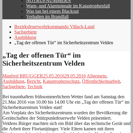
NOTRUFNUMMERN
Warn- und Alarmsignale im Katastrophenfall
Was tun bei einem Blackout
Verhalten im Brandfall
Bezirksfeuerwehrkommando Villach-Land
Sachgebiete
Ausbildung
„Tag der offenen Tür“ im Sicherheitszentrum Velden
„Tag der offenen Tür“ im
Sicherheitszentrum Velden
Manfred BRUGGER
25.05.2016
29.05.2016
Allgemein
,
Ausbildung
,
Bericht
,
Katastrophenschutz
,
Öffentlichkeitsarbeit
,
Sachgebiete
,
Technik
Bei traumhaftem frühsommerlichem Wetter fand am Samstag den
21.Mai 2016 von 10.00 bis 14.00 Uhr ein „Tag der offenen Tür“ im
Sicherheitszentrum Velden statt!
Am Vorplatz des Sicherheitszentrums wurden der Bevölkerung die
Gerätschaften der Stützpunktfeuerwehr Velden präsentiert.
Veldens Bürger machten sich ein Bild über das technische Gerät und
die Arbeit ihrer Florianijünger. Viele Eltern kamen mit ihren