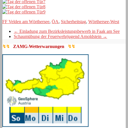
FF Velden am Wörthersee
,
ÖA
,
Sicherheitstag
,
Wörthersee-West
←
Einladung zum Bezirksleistungsbewerb in Faak am See
Schaumübung der Feuerwehrjugend Arnoldstein
→
↯↯
ZAMG-Wetterwarnungen
↯↯