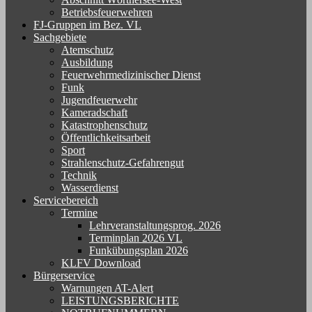
Betriebsfeuerwehren
FJ-Gruppen im Bez. VL
Sachgebiete
Atemschutz
Ausbildung
Feuerwehrmedizinischer Dienst
Funk
Jugendfeuerwehr
Kameradschaft
Katastrophenschutz
Öffentlichkeitsarbeit
Sport
Strahlenschutz-Gefahrengut
Technik
Wasserdienst
Servicebereich
Termine
Lehrveranstaltungsprog. 2026
Terminplan 2026 VL
Funkübungsplan 2026
KLFV Download
Bürgerservice
Warnungen AT-Alert
LEISTUNGSBERICHTE