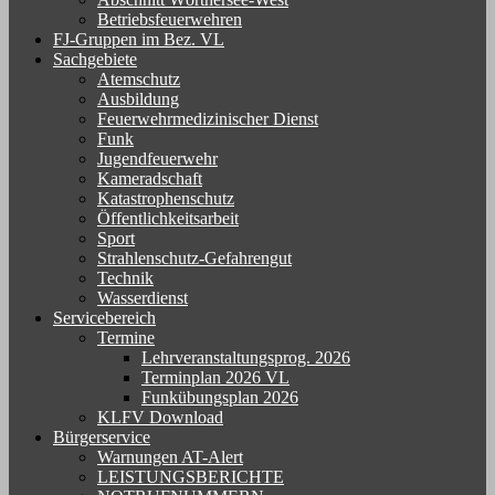
Betriebsfeuerwehren
FJ-Gruppen im Bez. VL
Sachgebiete
Atemschutz
Ausbildung
Feuerwehrmedizinischer Dienst
Funk
Jugendfeuerwehr
Kameradschaft
Katastrophenschutz
Öffentlichkeitsarbeit
Sport
Strahlenschutz-Gefahrengut
Technik
Wasserdienst
Servicebereich
Termine
Lehrveranstaltungsprog. 2026
Terminplan 2026 VL
Funkübungsplan 2026
KLFV Download
Bürgerservice
Warnungen AT-Alert
LEISTUNGSBERICHTE