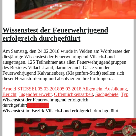
Wissenstest der Feuerwehrjugend
erfolgreich durchgeführt
Am Samstag, den 24.02.2018 wurde in Velden am Wörthersee der
diesjährige Wissenstest der Feuerwehrjugend Villach-Land
ausgetragen. 125 Teilnehmer aus allen Feuerwehrjugendgruppen
des Bezirkes Villach-Land, darunter auch Gäste von der
Feuerwehrjugend Kalvarienberg (Klagenfurt-Stadt) stellten sich
dieser Herausforderung und absolvierten ihre Prüfungen…
Arnold STESSEL
05.03.2018
05.03.2018
Allgemein
,
Ausbildung
,
Bericht
,
Jugendfeuerwehr
,
Öffentlichkeitsarbeit
,
Sachgebiete
,
Typ
Wissenstest der Feuerwehrjugend erfolgreich
durchgeführt
Weiterlesen
Wissenstest im Bezirk Villach-Land erfolgreich durchgeführt