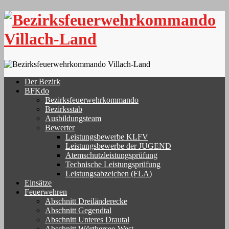
Skip
to
content
Der Bezirk
BFKdo
Bezirksfeuerwehrkommando
Bezirksstab
Ausbildungsteam
Bewerter
Leistungsbewerbe KLFV
Leistungsbewerbe der JUGEND
Atemschutzleistungsprüfung
Technische Leistungsprüfung
Leistungsabzeichen (FLA)
Einsätze
Feuerwehren
Abschnitt Dreiländerecke
Abschnitt Gegendtal
Abschnitt Unteres Drautal
Abschnitt Wörthersee-West