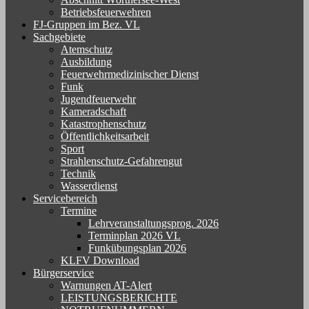
Betriebsfeuerwehren
FJ-Gruppen im Bez. VL
Sachgebiete
Atemschutz
Ausbildung
Feuerwehrmedizinischer Dienst
Funk
Jugendfeuerwehr
Kameradschaft
Katastrophenschutz
Öffentlichkeitsarbeit
Sport
Strahlenschutz-Gefahrengut
Technik
Wasserdienst
Servicebereich
Termine
Lehrveranstaltungsprog. 2026
Terminplan 2026 VL
Funkübungsplan 2026
KLFV Download
Bürgerservice
Warnungen AT-Alert
LEISTUNGSBERICHTE