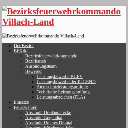
Skip
to
content
Der Bezirk
BFKdo
Bezirksfeuerwehrkommando
Bezirksstab
Ausbildungsteam
Bewerter
Leistungsbewerbe KLFV
Leistungsbewerbe der JUGEND
Atemschutzleistungsprüfung
Technische Leistungsprüfung
Leistungsabzeichen (FLA)
Einsätze
Feuerwehren
Abschnitt Dreiländerecke
Abschnitt Gegendtal
Abschnitt Unteres Drautal
Abschnitt Wörthersee-West