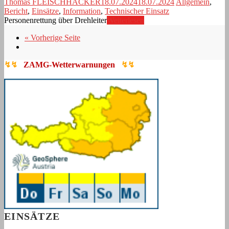
Thomas FLEISCHHACKER
18.07.2024
18.07.2024
Allgemein
,
Bericht
,
Einsätze
,
Information
,
Technischer Einsatz
Personenrettung über Drehleiter
Weiterlesen
« Vorherige Seite
↯↯
ZAMG-Wetterwarnungen
↯↯
EINSÄTZE