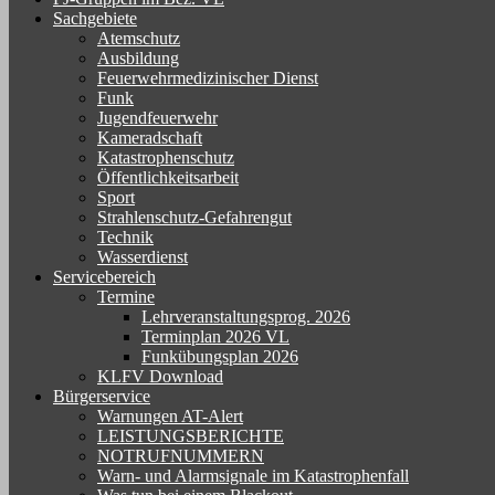
Sachgebiete
Atemschutz
Ausbildung
Feuerwehrmedizinischer Dienst
Funk
Jugendfeuerwehr
Kameradschaft
Katastrophenschutz
Öffentlichkeitsarbeit
Sport
Strahlenschutz-Gefahrengut
Technik
Wasserdienst
Servicebereich
Termine
Lehrveranstaltungsprog. 2026
Terminplan 2026 VL
Funkübungsplan 2026
KLFV Download
Bürgerservice
Warnungen AT-Alert
LEISTUNGSBERICHTE
NOTRUFNUMMERN
Warn- und Alarmsignale im Katastrophenfall