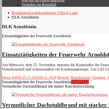
Was tun bei einem Blackout
Verhalten im Brandfall
Bezirksfeuerwehrkommando Villach-Land
DLK Arnoldstein
DLK Arnoldstein
Einsatztätigkeiten der Feuerwehr Arnoldstein
Einsatztätigkeiten der Feuerwehr Arnoldst
Am Mittwoch, dem 25. November, mussten die Kameraden der Feuerw
Verkehrsunfall und schlussendlich ein Kommunaleinsatz. Um 5.05 U
Heinz RINK
25.11.2020
26.11.2020
Bericht
,
Brandeinsatz
,
Einsätze
,
S
Einsatztätigkeiten der Feuerwehr Arnoldstein
Weiterlesen
Vermutlicher Dachstuhlbrand mit starker Rauchentwicklung
Vermutlicher Dachstuhlbrand mit starker