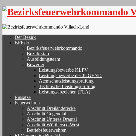
Skip
to
content
Der Bezirk
BFKdo
Bezirksfeuerwehrkommando
Bezirksstab
Ausbildungsteam
Bewerter
Leistungsbewerbe KLFV
Leistungsbewerbe der JUGEND
Atemschutzleistungsprüfung
Technische Leistungsprüfung
Leistungsabzeichen (FLA)
Einsätze
Feuerwehren
Abschnitt Dreiländerecke
Abschnitt Gegendtal
Abschnitt Unteres Drautal
Abschnitt Wörthersee-West
Betriebsfeuerwehren
FJ-Gruppen im Bez. VL