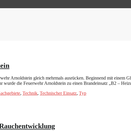
ein
ehr Arnoldstein gleich mehrmals ausrücken. Beginnend mit einem G
hr wurde die Feuerwehr Arnoldstein zu einen Brandeinsatz „B2 – He
achgebiete
,
Technik
,
Technischer Einsatz
,
Typ
 Rauchentwicklung