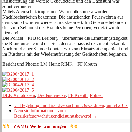
Ausbereitung auf weitere Gebäudeteile und den Dachstuhl war
somit verhindert.
Mittels Atemschutztrupps und Wärmebildkamera wurden
Nachlöscharbeiten begonnen. Die anrückenden Feuerwehren aus
dem Gailtal wurden wieder zurückbeordert. Im Gebäude befanden
sich zum Zeitpunkt des Brandes keine Personen, verletzt wurde
niemand.
Die Polizei – PI Bad Bleiberg – übernahme die Ermittlungstätigkeit,
die Brandursache und das Schadensausmass ist dzt. nicht bekannt.
Nach rund einer Stunde konnten wir vom Einsatzort eingerückt und
im Rüsthaus mit der Wiederaufrüstung der Gerätschaften beginnen.
Bericht und Photos: LM Heinz RINK – FF Kreuth
DLK Arnoldstein
,
Dreiländerecke
,
FF Kreuth
,
Polizei
←
Begehung und Brandversuch im Oswaldibergtunnel 2017
Neueste Informationen zum
Bezirksfeuerwehrjugendleistungsbewerb!
→
↯↯
ZAMG-Wetterwarnungen
↯↯