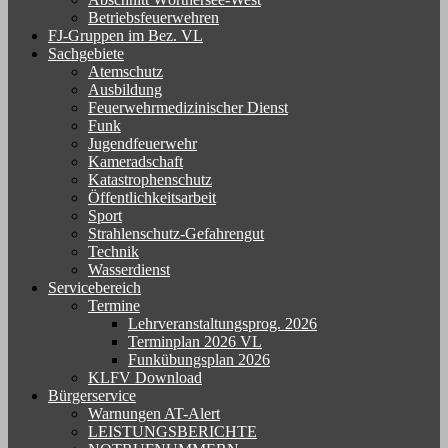
Betriebsfeuerwehren
FJ-Gruppen im Bez. VL
Sachgebiete
Atemschutz
Ausbildung
Feuerwehrmedizinischer Dienst
Funk
Jugendfeuerwehr
Kameradschaft
Katastrophenschutz
Öffentlichkeitsarbeit
Sport
Strahlenschutz-Gefahrengut
Technik
Wasserdienst
Servicebereich
Termine
Lehrveranstaltungsprog. 2026
Terminplan 2026 VL
Funkübungsplan 2026
KLFV Download
Bürgerservice
Warnungen AT-Alert
LEISTUNGSBERICHTE