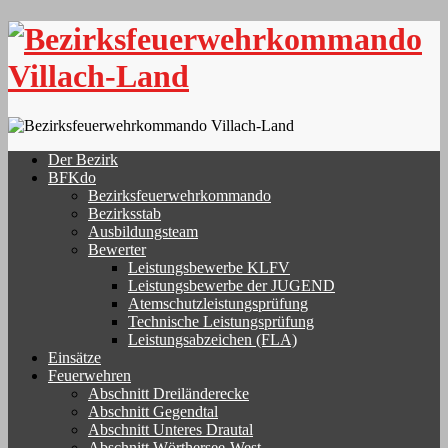
Skip
to
content
Der Bezirk
BFKdo
Bezirksfeuerwehrkommando
Bezirksstab
Ausbildungsteam
Bewerter
Leistungsbewerbe KLFV
Leistungsbewerbe der JUGEND
Atemschutzleistungsprüfung
Technische Leistungsprüfung
Leistungsabzeichen (FLA)
Einsätze
Feuerwehren
Abschnitt Dreiländerecke
Abschnitt Gegendtal
Abschnitt Unteres Drautal
Abschnitt Wörthersee-West