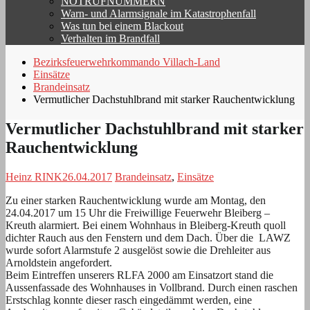
NOTRUFNUMMERN
Warn- und Alarmsignale im Katastrophenfall
Was tun bei einem Blackout
Verhalten im Brandfall
Bezirksfeuerwehrkommando Villach-Land
Einsätze
Brandeinsatz
Vermutlicher Dachstuhlbrand mit starker Rauchentwicklung
Vermutlicher Dachstuhlbrand mit starker
Rauchentwicklung
Heinz RINK
26.04.2017
Brandeinsatz
,
Einsätze
Zu einer starken Rauchentwicklung wurde am Montag, den
24.04.2017 um 15 Uhr die Freiwillige Feuerwehr Bleiberg –
Kreuth alarmiert. Bei einem Wohnhaus in Bleiberg-Kreuth quoll
dichter Rauch aus den Fenstern und dem Dach. Über die LAWZ
wurde sofort Alarmstufe 2 ausgelöst sowie die Drehleiter aus
Arnoldstein angefordert.
Beim Eintreffen unserers RLFA 2000 am Einsatzort stand die
Aussenfassade des Wohnhauses in Vollbrand. Durch einen raschen
Erstschlag konnte dieser rasch eingedämmt werden, eine