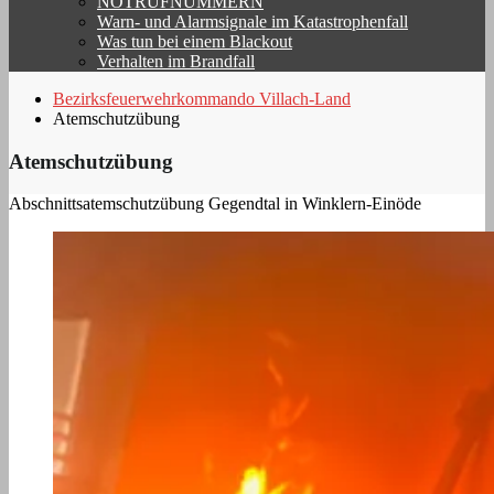
NOTRUFNUMMERN
Warn- und Alarmsignale im Katastrophenfall
Was tun bei einem Blackout
Verhalten im Brandfall
Bezirksfeuerwehrkommando Villach-Land
Atemschutzübung
Atemschutzübung
Abschnittsatemschutzübung Gegendtal in Winklern-Einöde