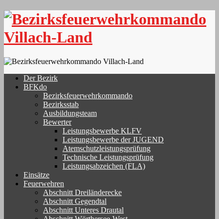
Skip
to
content
Der Bezirk
BFKdo
Bezirksfeuerwehrkommando
Bezirksstab
Ausbildungsteam
Bewerter
Leistungsbewerbe KLFV
Leistungsbewerbe der JUGEND
Atemschutzleistungsprüfung
Technische Leistungsprüfung
Leistungsabzeichen (FLA)
Einsätze
Feuerwehren
Abschnitt Dreiländerecke
Abschnitt Gegendtal
Abschnitt Unteres Drautal
Abschnitt Wörthersee-West