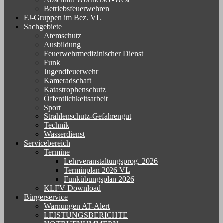
Betriebsfeuerwehren
FJ-Gruppen im Bez. VL
Sachgebiete
Atemschutz
Ausbildung
Feuerwehrmedizinischer Dienst
Funk
Jugendfeuerwehr
Kameradschaft
Katastrophenschutz
Öffentlichkeitsarbeit
Sport
Strahlenschutz-Gefahrengut
Technik
Wasserdienst
Servicebereich
Termine
Lehrveranstaltungsprog. 2026
Terminplan 2026 VL
Funkübungsplan 2026
KLFV Download
Bürgerservice
Warnungen AT-Alert
LEISTUNGSBERICHTE