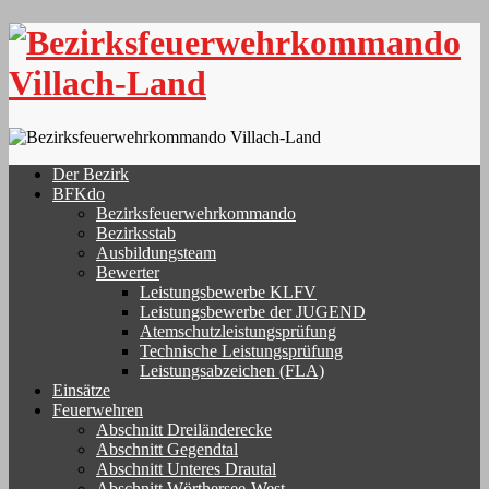
Skip
to
content
Der Bezirk
BFKdo
Bezirksfeuerwehrkommando
Bezirksstab
Ausbildungsteam
Bewerter
Leistungsbewerbe KLFV
Leistungsbewerbe der JUGEND
Atemschutzleistungsprüfung
Technische Leistungsprüfung
Leistungsabzeichen (FLA)
Einsätze
Feuerwehren
Abschnitt Dreiländerecke
Abschnitt Gegendtal
Abschnitt Unteres Drautal
Abschnitt Wörthersee-West