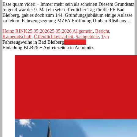
Esse quam videri – Immer mehr sein als scheinen Diesem Grundsatz
folgend war der 9. Mai ein sehr erfreulicher Tag für die FF Bad
Bleiberg, galt es doch zum 144. Gründungsjubiläum einige Anlässe
zu feiern: Fahrzeugsegnung MZFA Eröffnung Umbau Rüsthaus…
Heinz RINK
25.05.2026
25.05.2026
Allgemein
,
Bericht
,
Kameradschaft
,
Öffentlichkeitsarbeit
,
Sachgebiete
,
Typ
Fahrzeugweihe in Bad Bleiberg
Weiterlesen
Einladung BLB26 + Antretezeiten in Achomitz