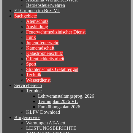
Betriebsfeuerwehren
FJ-Gruppen im Bez. VL
Sachgebiete
Atemschutz
Ausbildung
Feuerwehrmedizinischer Dienst
Funk
Jugendfeuerwehr
Kameradschaft
Katastrophenschutz
Öffentlichkeitsarbeit
Sport
Strahlenschutz-Gefahrengut
Technik
Wasserdienst
Servicebereich
Termine
Lehrveranstaltungsprog. 2026
Terminplan 2026 VL
Funkübungsplan 2026
KLFV Download
Bürgerservice
Warnungen AT-Alert
LEISTUNGSBERICHTE