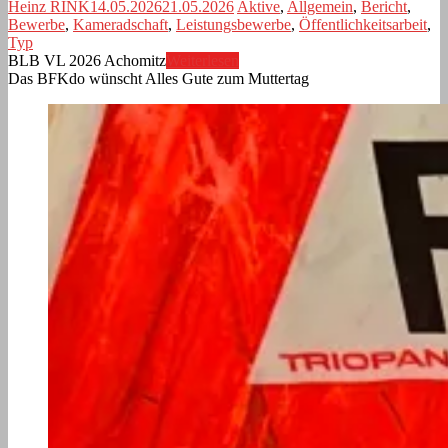
Heinz RINK
14.05.2026
21.05.2026
Aktive
,
Allgemein
,
Bericht
,
Bewerbe
,
Kameradschaft
,
Leistungsbewerbe
,
Öffentlichkeitsarbeit
,
Typ
BLB VL 2026 Achomitz
Weiterlesen
Das BFKdo wünscht Alles Gute zum Muttertag