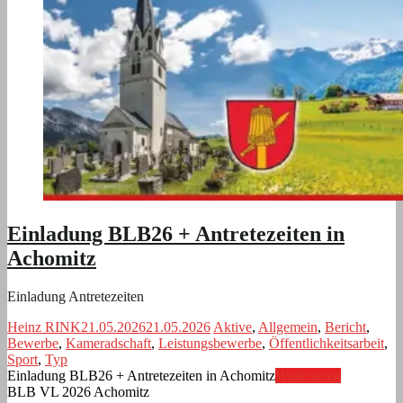
Einladung BLB26 + Antretezeiten in
Achomitz
Einladung Antretezeiten
Heinz RINK
21.05.2026
21.05.2026
Aktive
,
Allgemein
,
Bericht
,
Bewerbe
,
Kameradschaft
,
Leistungsbewerbe
,
Öffentlichkeitsarbeit
,
Sport
,
Typ
Einladung BLB26 + Antretezeiten in Achomitz
Weiterlesen
BLB VL 2026 Achomitz