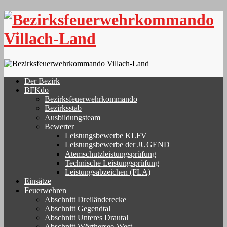
Skip
to
content
Der Bezirk
BFKdo
Bezirksfeuerwehrkommando
Bezirksstab
Ausbildungsteam
Bewerter
Leistungsbewerbe KLFV
Leistungsbewerbe der JUGEND
Atemschutzleistungsprüfung
Technische Leistungsprüfung
Leistungsabzeichen (FLA)
Einsätze
Feuerwehren
Abschnitt Dreiländerecke
Abschnitt Gegendtal
Abschnitt Unteres Drautal
Abschnitt Wörthersee-West