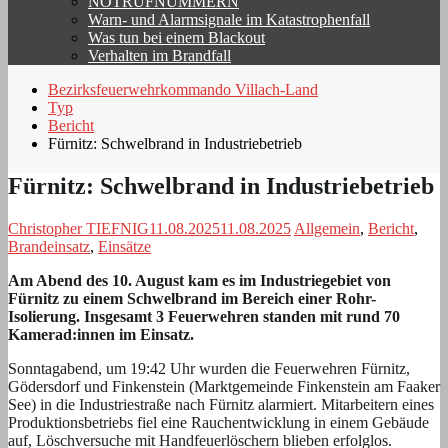
NOTRUFNUMMERN
Warn- und Alarmsignale im Katastrophenfall
Was tun bei einem Blackout
Verhalten im Brandfall
Bezirksfeuerwehrkommando Villach-Land
Typ
Bericht
Fürnitz: Schwelbrand in Industriebetrieb
Fürnitz: Schwelbrand in Industriebetrieb
Christopher TIEFNIG
11.08.2025
11.08.2025
Allgemein
,
Bericht
,
Brandeinsatz
,
Einsätze
Am Abend des 10. August kam es im Industriegebiet von
Fürnitz zu einem Schwelbrand im Bereich einer Rohr-
Isolierung. Insgesamt 3 Feuerwehren standen mit rund 70
Kamerad:innen im Einsatz.
Sonntagabend, um 19:42 Uhr wurden die Feuerwehren Fürnitz,
Gödersdorf und Finkenstein (Marktgemeinde Finkenstein am Faaker
See) in die Industriestraße nach Fürnitz alarmiert. Mitarbeitern eines
Produktionsbetriebs fiel eine Rauchentwicklung in einem Gebäude
auf, Löschversuche mit Handfeuerlöschern blieben erfolglos.