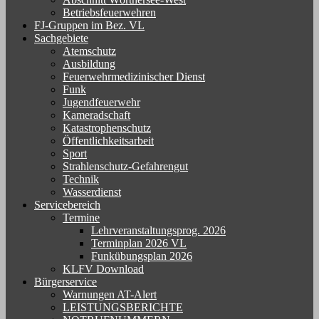
Betriebsfeuerwehren
FJ-Gruppen im Bez. VL
Sachgebiete
Atemschutz
Ausbildung
Feuerwehrmedizinischer Dienst
Funk
Jugendfeuerwehr
Kameradschaft
Katastrophenschutz
Öffentlichkeitsarbeit
Sport
Strahlenschutz-Gefahrengut
Technik
Wasserdienst
Servicebereich
Termine
Lehrveranstaltungsprog. 2026
Terminplan 2026 VL
Funkübungsplan 2026
KLFV Download
Bürgerservice
Warnungen AT-Alert
LEISTUNGSBERICHTE