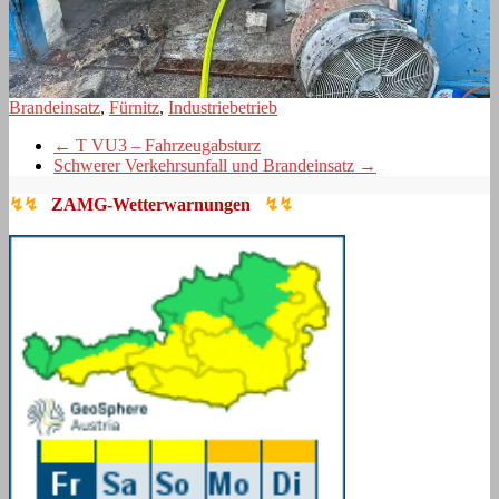
Brandeinsatz
,
Fürnitz
,
Industriebetrieb
←
T VU3 – Fahrzeugabsturz
Schwerer Verkehrsunfall und Brandeinsatz
→
↯↯
ZAMG-Wetterwarnungen
↯↯