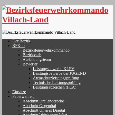
Skip
to
content
Der Bezirk
BFKdo
Bezirksfeuerwehrkommando
Bezirksstab
Ausbildungsteam
Bewerter
Leistungsbewerbe KLFV
Leistungsbewerbe der JUGEND
Atemschutzleistungsprüfung
Technische Leistungsprüfung
Leistungsabzeichen (FLA)
Einsätze
Feuerwehren
Abschnitt Dreiländerecke
Abschnitt Gegendtal
Abschnitt Unteres Drautal
Abschnitt Wörthersee-West