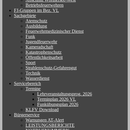
Betriebsfeuerwehren
FJ-Gruppen im Bez. VL
Sachgebiete
Atemschutz
Ausbildung
Feuerwehrmedizinischer Dienst
Funk
Jugendfeuerwehr
Kameradschaft
Katastrophenschutz
Öffentlichkeitsarbeit
Sport
Strahlenschutz-Gefahrengut
Technik
Wasserdienst
Servicebereich
Termine
Lehrveranstaltungsprog. 2026
Terminplan 2026 VL
Funkübungsplan 2026
KLFV Download
Bürgerservice
Warnungen AT-Alert
LEISTUNGSBERICHTE