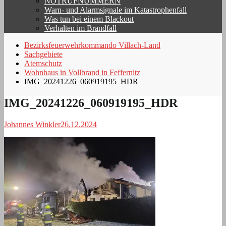
NOTRUFNUMMERN
Warn- und Alarmsignale im Katastrophenfall
Was tun bei einem Blackout
Verhalten im Brandfall
Bezirksfeuerwehrkommando Villach-Land
Sachgebiete
Atemschutz
Wohnhaus in Vollbrand in Feffernitz
IMG_20241226_060919195_HDR
IMG_20241226_060919195_HDR
Johannes Winkler
26.12.2024