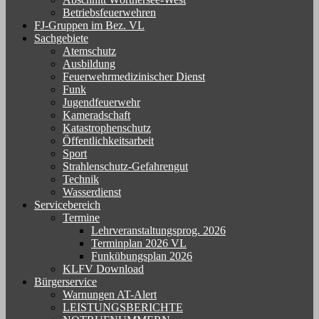
Betriebsfeuerwehren
FJ-Gruppen im Bez. VL
Sachgebiete
Atemschutz
Ausbildung
Feuerwehrmedizinischer Dienst
Funk
Jugendfeuerwehr
Kameradschaft
Katastrophenschutz
Öffentlichkeitsarbeit
Sport
Strahlenschutz-Gefahrengut
Technik
Wasserdienst
Servicebereich
Termine
Lehrveranstaltungsprog. 2026
Terminplan 2026 VL
Funkübungsplan 2026
KLFV Download
Bürgerservice
Warnungen AT-Alert
LEISTUNGSBERICHTE