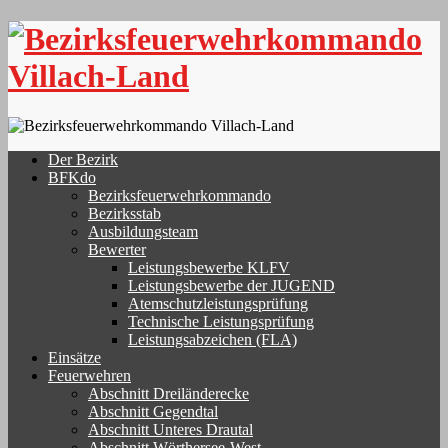
Skip
to
content
Der Bezirk
BFKdo
Bezirksfeuerwehrkommando
Bezirksstab
Ausbildungsteam
Bewerter
Leistungsbewerbe KLFV
Leistungsbewerbe der JUGEND
Atemschutzleistungsprüfung
Technische Leistungsprüfung
Leistungsabzeichen (FLA)
Einsätze
Feuerwehren
Abschnitt Dreiländerecke
Abschnitt Gegendtal
Abschnitt Unteres Drautal
Abschnitt Wörthersee-West