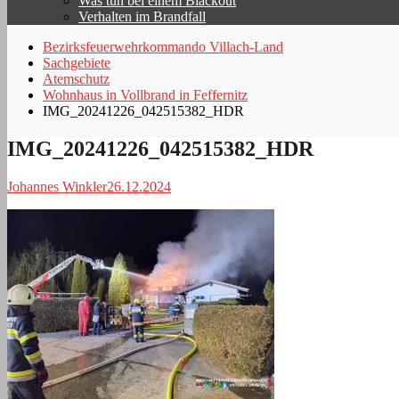
Was tun bei einem Blackout
Verhalten im Brandfall
Bezirksfeuerwehrkommando Villach-Land
Sachgebiete
Atemschutz
Wohnhaus in Vollbrand in Feffernitz
IMG_20241226_042515382_HDR
IMG_20241226_042515382_HDR
Johannes Winkler
26.12.2024