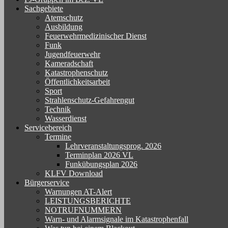
Sachgebiete
Atemschutz
Ausbildung
Feuerwehrmedizinischer Dienst
Funk
Jugendfeuerwehr
Kameradschaft
Katastrophenschutz
Öffentlichkeitsarbeit
Sport
Strahlenschutz-Gefahrengut
Technik
Wasserdienst
Servicebereich
Termine
Lehrveranstaltungsprog. 2026
Terminplan 2026 VL
Funkübungsplan 2026
KLFV Download
Bürgerservice
Warnungen AT-Alert
LEISTUNGSBERICHTE
NOTRUFNUMMERN
Warn- und Alarmsignale im Katastrophenfall