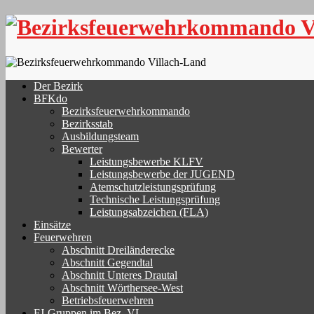
Skip
to
content
Der Bezirk
BFKdo
Bezirksfeuerwehrkommando
Bezirksstab
Ausbildungsteam
Bewerter
Leistungsbewerbe KLFV
Leistungsbewerbe der JUGEND
Atemschutzleistungsprüfung
Technische Leistungsprüfung
Leistungsabzeichen (FLA)
Einsätze
Feuerwehren
Abschnitt Dreiländerecke
Abschnitt Gegendtal
Abschnitt Unteres Drautal
Abschnitt Wörthersee-West
Betriebsfeuerwehren
FJ-Gruppen im Bez. VL