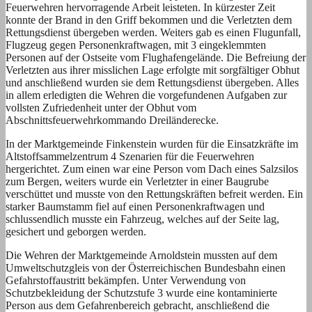
Feuerwehren hervorragende Arbeit leisteten. In kürzester Zeit
konnte der Brand in den Griff bekommen und die Verletzten dem
Rettungsdienst übergeben werden. Weiters gab es einen Flugunfall,
Flugzeug gegen Personenkraftwagen, mit 3 eingeklemmten
Personen auf der Ostseite vom Flughafengelände. Die Befreiung der
Verletzten aus ihrer misslichen Lage erfolgte mit sorgfältiger Obhut
und anschließend wurden sie dem Rettungsdienst übergeben. Alles
in allem erledigten die Wehren die vorgefundenen Aufgaben zur
vollsten Zufriedenheit unter der Obhut vom
Abschnittsfeuerwehrkommando Dreiländerecke.
In der Marktgemeinde Finkenstein wurden für die Einsatzkräfte im
Altstoffsammelzentrum 4 Szenarien für die Feuerwehren
hergerichtet. Zum einen war eine Person vom Dach eines Salzsilos
zum Bergen, weiters wurde ein Verletzter in einer Baugrube
verschüttet und musste von den Rettungskräften befreit werden. Ein
starker Baumstamm fiel auf einen Personenkraftwagen und
schlussendlich musste ein Fahrzeug, welches auf der Seite lag,
gesichert und geborgen werden.
Die Wehren der Marktgemeinde Arnoldstein mussten auf dem
Umweltschutzgleis von der Österreichischen Bundesbahn einen
Gefahrstoffaustritt bekämpfen. Unter Verwendung von
Schutzbekleidung der Schutzstufe 3 wurde eine kontaminierte
Person aus dem Gefahrenbereich gebracht, anschließend die