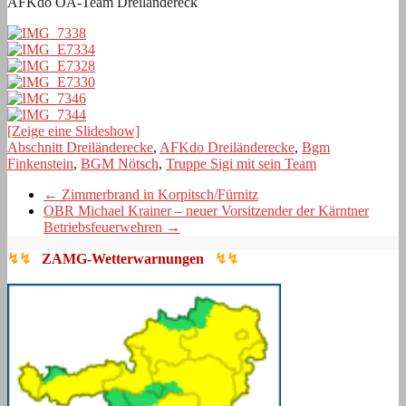
AFKdo ÖA-Team Dreiländereck
[Zeige eine Slideshow]
Abschnitt Dreiländerecke
,
AFKdo Dreiländerecke
,
Bgm
Finkenstein
,
BGM Nötsch
,
Truppe Sigi mit sein Team
←
Zimmerbrand in Korpitsch/Fürnitz
OBR Michael Krainer – neuer Vorsitzender der Kärntner
Betriebsfeuerwehren
→
↯↯
ZAMG-Wetterwarnungen
↯↯