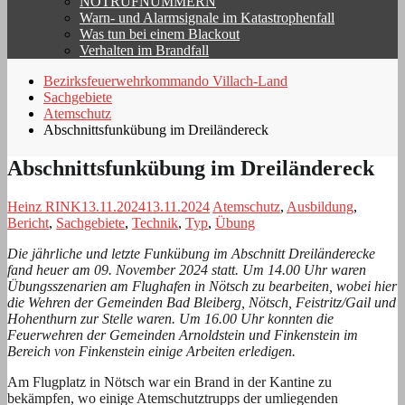
NOTRUFNUMMERN
Warn- und Alarmsignale im Katastrophenfall
Was tun bei einem Blackout
Verhalten im Brandfall
Bezirksfeuerwehrkommando Villach-Land
Sachgebiete
Atemschutz
Abschnittsfunkübung im Dreiländereck
Abschnittsfunkübung im Dreiländereck
Heinz RINK
13.11.2024
13.11.2024
Atemschutz
,
Ausbildung
,
Bericht
,
Sachgebiete
,
Technik
,
Typ
,
Übung
Die jährliche und letzte Funkübung im Abschnitt Dreiländerecke
fand heuer am 09. November 2024 statt. Um 14.00 Uhr waren
Übungsszenarien am Flughafen in Nötsch zu bearbeiten, wobei hier
die Wehren der Gemeinden Bad Bleiberg, Nötsch, Feistritz/Gail und
Hohenthurn zur Stelle waren. Um 16.00 Uhr konnten die
Feuerwehren der Gemeinden Arnoldstein und Finkenstein im
Bereich von Finkenstein einige Arbeiten erledigen.
Am Flugplatz in Nötsch war ein Brand in der Kantine zu
bekämpfen, wo einige Atemschutztrupps der umliegenden