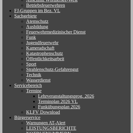
Betriebsfeuerwehren
FJ-Gruppen im Bez. VL
Sachgebiete
Atemschutz
Ausbildung
Feuerwehrmedizinischer Dienst
Funk
Jugendfeuerwehr
Kameradschaft
Katastrophenschutz
Öffentlichkeitsarbeit
Sport
Strahlenschutz-Gefahrengut
Technik
Wasserdienst
Servicebereich
Termine
Lehrveranstaltungsprog. 2026
Terminplan 2026 VL
Funkübungsplan 2026
KLFV Download
Bürgerservice
Warnungen AT-Alert
LEISTUNGSBERICHTE