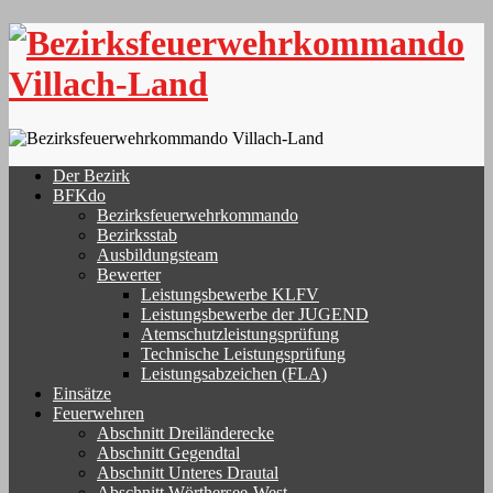
Skip
to
content
Der Bezirk
BFKdo
Bezirksfeuerwehrkommando
Bezirksstab
Ausbildungsteam
Bewerter
Leistungsbewerbe KLFV
Leistungsbewerbe der JUGEND
Atemschutzleistungsprüfung
Technische Leistungsprüfung
Leistungsabzeichen (FLA)
Einsätze
Feuerwehren
Abschnitt Dreiländerecke
Abschnitt Gegendtal
Abschnitt Unteres Drautal
Abschnitt Wörthersee-West