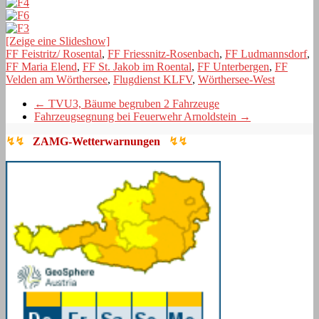
[Zeige eine Slideshow]
FF Feistritz/ Rosental
,
FF Friessnitz-Rosenbach
,
FF Ludmannsdorf
,
FF Maria Elend
,
FF St. Jakob im Roental
,
FF Unterbergen
,
FF
Velden am Wörthersee
,
Flugdienst KLFV
,
Wörthersee-West
←
TVU3, Bäume begruben 2 Fahrzeuge
Fahrzeugsegnung bei Feuerwehr Arnoldstein
→
↯↯
ZAMG-Wetterwarnungen
↯↯