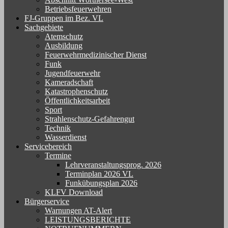
Betriebsfeuerwehren
FJ-Gruppen im Bez. VL
Sachgebiete
Atemschutz
Ausbildung
Feuerwehrmedizinischer Dienst
Funk
Jugendfeuerwehr
Kameradschaft
Katastrophenschutz
Öffentlichkeitsarbeit
Sport
Strahlenschutz-Gefahrengut
Technik
Wasserdienst
Servicebereich
Termine
Lehrveranstaltungsprog. 2026
Terminplan 2026 VL
Funkübungsplan 2026
KLFV Download
Bürgerservice
Warnungen AT-Alert
LEISTUNGSBERICHTE