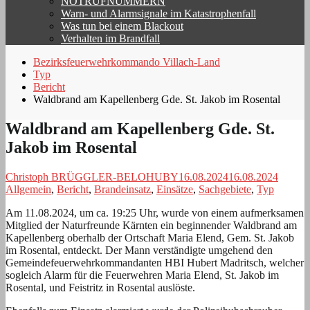
NOTRUFNUMMERN
Warn- und Alarmsignale im Katastrophenfall
Was tun bei einem Blackout
Verhalten im Brandfall
Bezirksfeuerwehrkommando Villach-Land
Typ
Bericht
Waldbrand am Kapellenberg Gde. St. Jakob im Rosental
Waldbrand am Kapellenberg Gde. St.
Jakob im Rosental
Christoph BRÜGGLER-BELOHUBY
16.08.2024
16.08.2024
Allgemein
,
Bericht
,
Brandeinsatz
,
Einsätze
,
Sachgebiete
,
Typ
Am 11.08.2024, um ca. 19:25 Uhr, wurde von einem aufmerksamen
Mitglied der Naturfreunde Kärnten ein beginnender Waldbrand am
Kapellenberg oberhalb der Ortschaft Maria Elend, Gem. St. Jakob
im Rosental, entdeckt. Der Mann verständigte umgehend den
Gemeindefeuerwehrkommandanten HBI Hubert Madritsch, welcher
sogleich Alarm für die Feuerwehren Maria Elend, St. Jakob im
Rosental, und Feistritz in Rosental auslöste.