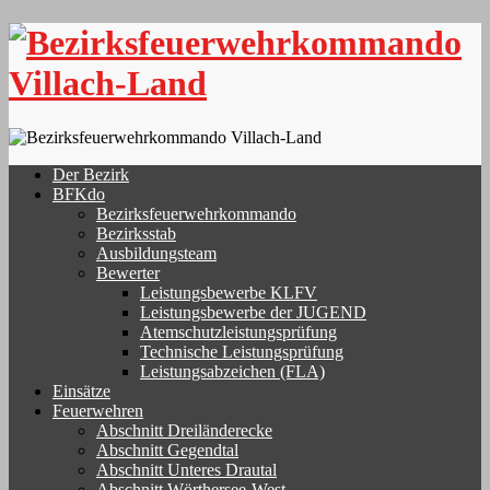
Skip
to
content
Der Bezirk
BFKdo
Bezirksfeuerwehrkommando
Bezirksstab
Ausbildungsteam
Bewerter
Leistungsbewerbe KLFV
Leistungsbewerbe der JUGEND
Atemschutzleistungsprüfung
Technische Leistungsprüfung
Leistungsabzeichen (FLA)
Einsätze
Feuerwehren
Abschnitt Dreiländerecke
Abschnitt Gegendtal
Abschnitt Unteres Drautal
Abschnitt Wörthersee-West