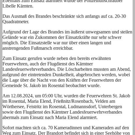
Ebenfalls zum Einsatz alarmiert wurde der Polizeihubschrauber
Libelle Kärnten.
Das Ausmaß des Brandes beschränkte sich anfangs auf ca. 20-30
Quadratmeter.
Aufgrund der Lage des Brandes im äußerst unwegsamen und steilen
Gelände war ein Zukommen der Einsatzkräfte nur sehr schwer
möglich. Die Einsatzstelle war nur über einen langen und
anstrengenden Fußmarsch erreichbar.
Zum Einsatz gerufen wurde neben den bereits erwähnten
Feuerwehren, auch der Flugdienst des Kärntner
Landesfeuerwehrverbandes. Die Löscharbeiten mussten am Abend,
aufgrund der eintretenden Dunkelheit, abgebrochen werden, wobei
die Lage über die Nacht von den Kräften der Feuerwehren der
Gemeinde St. Jakob im Rosental beobachtet wurde.
Am 12.08.2024, um 05:00 Uhr, wurden die Feuerwehren St. Jakob
im Rosental, Maria Elend, Frießnitz/Rosenbach, Velden am
Wörthersee, Feistritz im Rosental, Ludmannsdorf, Unterbergen
sowie den Flugdienst des Kärntner Landesfeuerwehrverbandes
abermals zum Einsatz nach Maria Elend alarmiert.
Sofort machten sich ca. 70 Kameradinnen und Kameraden auf den
Weg zum Einsatz. Der Brandort befindet sich in einer Seehöhe von