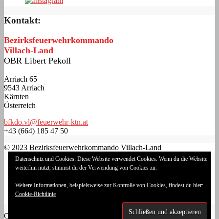
Kontakt:
Bezirksfeuerwehrkommando
Villach-Land
OBR Libert Pekoll
Arriach 65
9543 Arriach
Kärnten
Österreich
bfkdo.vl@feuerwehr-ktn.at
+43 (664) 185 47 50
© 2023 Bezirksfeuerwehrkommando Villach-Land
Datenschutz und Cookies: Diese Website verwendet Cookies. Wenn du die Website
Impressum
weiterhin nutzt, stimmst du der Verwendung von Cookies zu.
Datenschutzerklärung
Cookie-Richtlinie (EU)
Weitere Informationen, beispielsweise zur Kontrolle von Cookies, findest du hier:
Login
Cookie-Richtlinie
Landesfeuerwehrverband Kärnten
Copyright © 2026
Bezirksfeuerwehrkommando Villach-Land
.