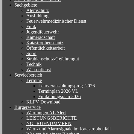
Sachgebiete
Atemschutz
Ausbildung
Feuerwehrmedizinischer Dienst
Funk
Jugendfeuerwehr
Kameradschaft
Katastrophenschutz
Öffentlichkeitsarbeit
Sport
Strahlenschutz-Gefahrengut
Technik
Wasserdienst
Servicebereich
Termine
Lehrveranstaltungsprog. 2026
Terminplan 2026 VL
Funkübungsplan 2026
KLFV Download
Bürgerservice
Warnungen AT-Alert
LEISTUNGSBERICHTE
NOTRUFNUMMERN
Warn- und Alarmsignale im Katastrophenfall