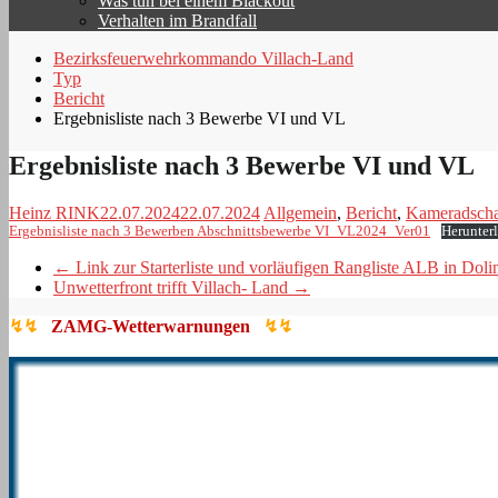
Was tun bei einem Blackout
Verhalten im Brandfall
Bezirksfeuerwehrkommando Villach-Land
Typ
Bericht
Ergebnisliste nach 3 Bewerbe VI und VL
Ergebnisliste nach 3 Bewerbe VI und VL
Heinz RINK
22.07.2024
22.07.2024
Allgemein
,
Bericht
,
Kameradscha
Ergebnisliste nach 3 Bewerben Abschnittsbewerbe VI_VL2024_Ver01
Herunter
←
Link zur Starterliste und vorläufigen Rangliste ALB in Doli
Unwetterfront trifft Villach- Land
→
↯↯
ZAMG-Wetterwarnungen
↯↯