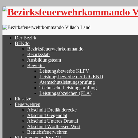
Skip
to
content
Der Bezirk
BFKdo
Bezirksfeuerwehrkommando
Bezirksstab
Ausbildungsteam
Bewerter
Leistungsbewerbe KLFV
Leistungsbewerbe der JUGEND
Atemschutzleistungsprüfung
Technische Leistungsprüfung
Leistungsabzeichen (FLA)
Einsätze
Feuerwehren
Abschnitt Dreiländerecke
Abschnitt Gegendtal
Abschnitt Unteres Drautal
Abschnitt Wörthersee-West
Betriebsfeuerwehren
FJ-Gruppen im Bez. VL