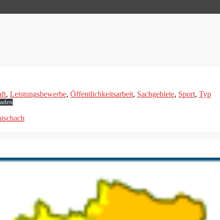
ft
,
Leistungsbewerbe
,
Öffentlichkeitsarbeit
,
Sachgebiete
,
Sport
,
Typ
laden
ntschach