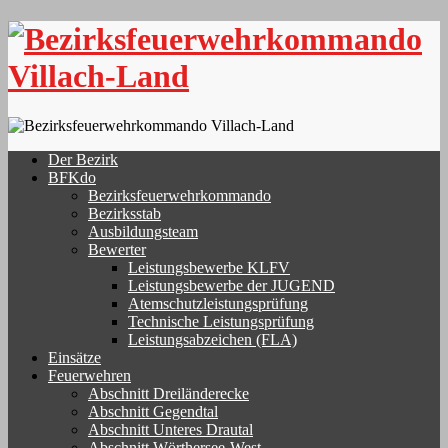
Skip
to
content
Der Bezirk
BFKdo
Bezirksfeuerwehrkommando
Bezirksstab
Ausbildungsteam
Bewerter
Leistungsbewerbe KLFV
Leistungsbewerbe der JUGEND
Atemschutzleistungsprüfung
Technische Leistungsprüfung
Leistungsabzeichen (FLA)
Einsätze
Feuerwehren
Abschnitt Dreiländerecke
Abschnitt Gegendtal
Abschnitt Unteres Drautal
Abschnitt Wörthersee-West