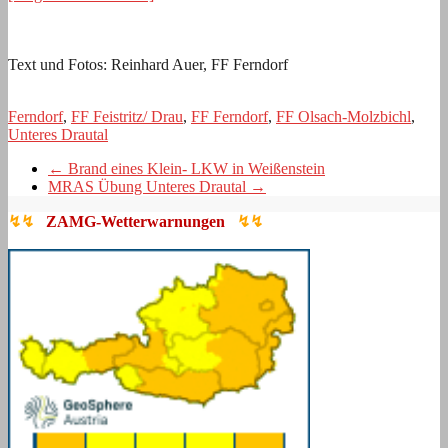
Text und Fotos: Reinhard Auer, FF Ferndorf
Ferndorf
,
FF Feistritz/ Drau
,
FF Ferndorf
,
FF Olsach-Molzbichl
,
Unteres Drautal
←
Brand eines Klein- LKW in Weißenstein
MRAS Übung Unteres Drautal
→
↯↯
ZAMG-Wetterwarnungen
↯↯