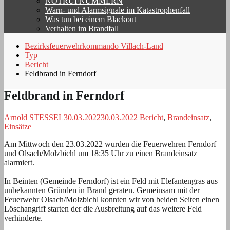
NOTRUFNUMMERN
Warn- und Alarmsignale im Katastrophenfall
Was tun bei einem Blackout
Verhalten im Brandfall
Bezirksfeuerwehrkommando Villach-Land
Typ
Bericht
Feldbrand in Ferndorf
Feldbrand in Ferndorf
Arnold STESSEL
30.03.2022
30.03.2022
Bericht
,
Brandeinsatz
,
Einsätze
Am Mittwoch den 23.03.2022 wurden die Feuerwehren Ferndorf
und Olsach/Molzbichl um 18:35 Uhr zu einen Brandeinsatz
alarmiert.
In Beinten (Gemeinde Ferndorf) ist ein Feld mit Elefantengras aus
unbekannten Gründen in Brand geraten. Gemeinsam mit der
Feuerwehr Olsach/Molzbichl konnten wir von beiden Seiten einen
Löschangriff starten der die Ausbreitung auf das weitere Feld
verhinderte.