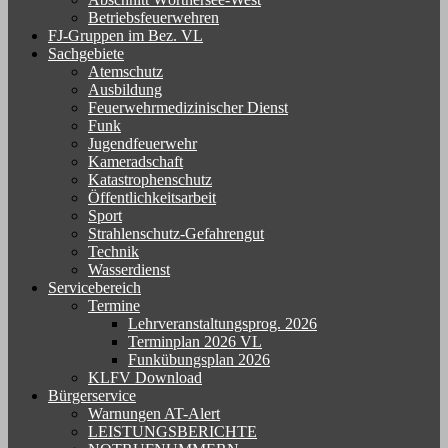
Betriebsfeuerwehren
FJ-Gruppen im Bez. VL
Sachgebiete
Atemschutz
Ausbildung
Feuerwehrmedizinischer Dienst
Funk
Jugendfeuerwehr
Kameradschaft
Katastrophenschutz
Öffentlichkeitsarbeit
Sport
Strahlenschutz-Gefahrengut
Technik
Wasserdienst
Servicebereich
Termine
Lehrveranstaltungsprog. 2026
Terminplan 2026 VL
Funkübungsplan 2026
KLFV Download
Bürgerservice
Warnungen AT-Alert
LEISTUNGSBERICHTE