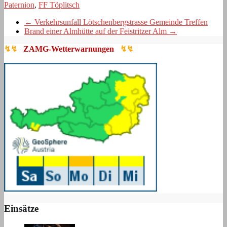
Paternion
,
FF Töplitsch
←
Verkehrsunfall Lötschenbergstrasse Gemeinde Treffen
Brand einer Almhütte auf der Feistritzer Alm
→
↯↯
ZAMG-Wetterwarnungen
↯↯
Einsätze