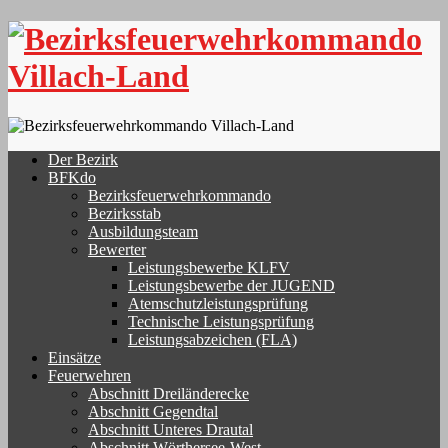
Skip
to
content
Der Bezirk
BFKdo
Bezirksfeuerwehrkommando
Bezirksstab
Ausbildungsteam
Bewerter
Leistungsbewerbe KLFV
Leistungsbewerbe der JUGEND
Atemschutzleistungsprüfung
Technische Leistungsprüfung
Leistungsabzeichen (FLA)
Einsätze
Feuerwehren
Abschnitt Dreiländerecke
Abschnitt Gegendtal
Abschnitt Unteres Drautal
Abschnitt Wörthersee-West