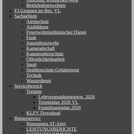
Betriebsfeuerwehren
FJ-Gruppen im Bez. VL
Sachgebiete
Atemschutz
Ausbildung
Feuerwehrmedizinischer Dienst
Funk
Jugendfeuerwehr
Kameradschaft
Katastrophenschutz
Öffentlichkeitsarbeit
Sport
Strahlenschutz-Gefahrengut
Technik
Wasserdienst
Servicebereich
Termine
Lehrveranstaltungsprog. 2026
Terminplan 2026 VL
Funkübungsplan 2026
KLFV Download
Bürgerservice
Warnungen AT-Alert
LEISTUNGSBERICHTE