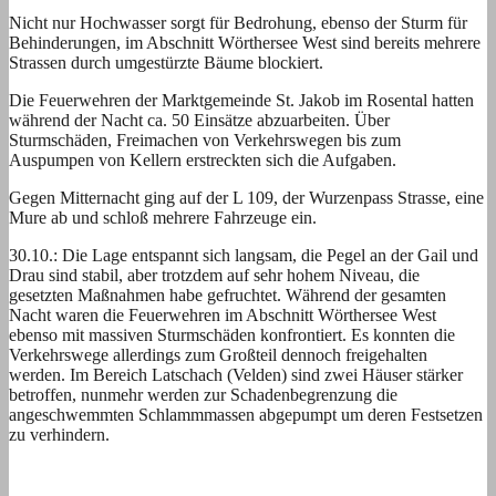
Nicht nur Hochwasser sorgt für Bedrohung, ebenso der Sturm für
Behinderungen, im Abschnitt Wörthersee West sind bereits mehrere
Strassen durch umgestürzte Bäume blockiert.
Die Feuerwehren der Marktgemeinde St. Jakob im Rosental hatten
während der Nacht ca. 50 Einsätze abzuarbeiten. Über
Sturmschäden, Freimachen von Verkehrswegen bis zum
Auspumpen von Kellern erstreckten sich die Aufgaben.
Gegen Mitternacht ging auf der L 109, der Wurzenpass Strasse, eine
Mure ab und schloß mehrere Fahrzeuge ein.
30.10.: Die Lage entspannt sich langsam, die Pegel an der Gail und
Drau sind stabil, aber trotzdem auf sehr hohem Niveau, die
gesetzten Maßnahmen habe gefruchtet. Während der gesamten
Nacht waren die Feuerwehren im Abschnitt Wörthersee West
ebenso mit massiven Sturmschäden konfrontiert. Es konnten die
Verkehrswege allerdings zum Großteil dennoch freigehalten
werden. Im Bereich Latschach (Velden) sind zwei Häuser stärker
betroffen, nunmehr werden zur Schadenbegrenzung die
angeschwemmten Schlammmassen abgepumpt um deren Festsetzen
zu verhindern.