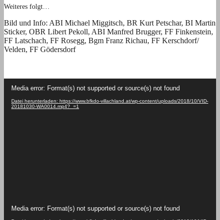
Weiteres folgt…
Bild und Info: ABI Michael Miggitsch, BR Kurt Petschar, BI Martin
Sticker, OBR Libert Pekoll, ABI Manfred Brugger, FF Finkenstein,
FF Latschach, FF Rosegg, Bgm Franz Richau, FF Kerschdorf/
Velden, FF Gödersdorf
Video-
Media error: Format(s) not supported or source(s) not found
Player
Datei herunterladen: https://www.bfkdo-villachland.at/wp-content/uploads/2018/10/VID-
20181030-WA0014.mp4?_=1
Video-
Media error: Format(s) not supported or source(s) not found
Player