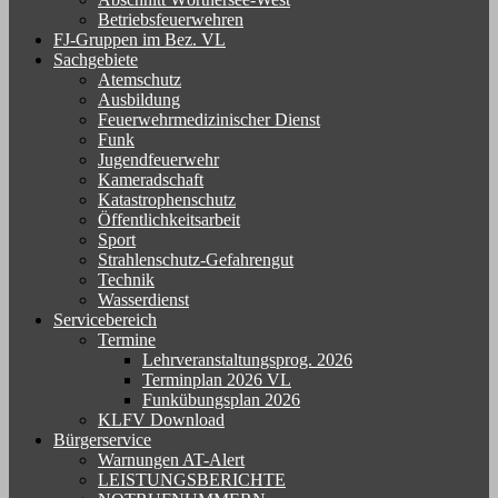
Betriebsfeuerwehren
FJ-Gruppen im Bez. VL
Sachgebiete
Atemschutz
Ausbildung
Feuerwehrmedizinischer Dienst
Funk
Jugendfeuerwehr
Kameradschaft
Katastrophenschutz
Öffentlichkeitsarbeit
Sport
Strahlenschutz-Gefahrengut
Technik
Wasserdienst
Servicebereich
Termine
Lehrveranstaltungsprog. 2026
Terminplan 2026 VL
Funkübungsplan 2026
KLFV Download
Bürgerservice
Warnungen AT-Alert
LEISTUNGSBERICHTE