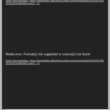
Datei herunterladen: https://www.bfkdo-villachland.at/wp-content/uploads/2018/10/VID-
20181029-WA0004.mp4?_=2
Video-
Media error: Format(s) not supported or source(s) not found
Player
Datei herunterladen: https://www.bfkdo-villachland.at/wp-content/uploads/2018/10/VID-
20181029-WA0005.mp4?_=3