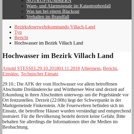
NOTRUFNUMMERN
Warn- und Alarmsignale im Katastrophenfall
Was tun bei einem Blackout
Verhalten im Brandfall
Bezirksfeuerwehrkommando Villach-Land
Typ
Bericht
Hochwasser im Bezirk Villach Land
Hochwasser im Bezirk Villach Land
Arnold STESSEL
29.10.2018
01.11.2018
Allgemein
,
Bericht
,
Einsätze
,
Technischer Einsatz
29.10.: Die AFK der vom Hochwasser vor allem betroffenen
Abschnitte Dreiländerecke und Wörthersee West sind derzeit auf
Erkundung in ihren Abschnitten unterwegs um die Pegelstände vor
Ort festzustellen. Derzeit (22:00h) liegt der Schwerpunkt in der
Marktgemeinde Finkenstein. Alle Feuerwehren befinden sich im
Einsatz, die betroffene Häuser wurden verständigt und entsprechend
instruiert. Für die Bevölkerung besteht derzeit keine Gefahr. Bitte
behalten Sie allerdings die Informationen über die Medien im
Beobachtung.