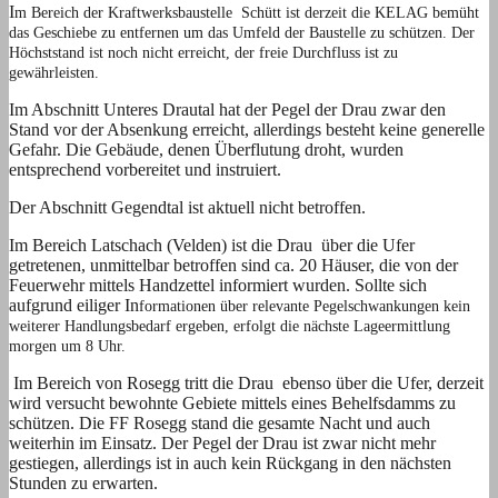
I
m Bereich der Kraftwerksbaustelle Schütt ist derzeit die KELAG bemüht
das Geschiebe zu entfernen um das Umfeld der Baustelle zu schützen. Der
Höchststand ist noch nicht erreicht, der freie Durchfluss ist zu
gewährleisten.
Im Abschnitt Unteres Drautal hat der Pegel der Drau zwar den
Stand vor der Absenkung erreicht, allerdings besteht keine generelle
Gefahr. Die Gebäude, denen Überflutung droht, wurden
entsprechend vorbereitet und instruiert.
Der Abschnitt Gegendtal ist aktuell nicht betroffen.
Im Bereich Latschach (Velden) ist die Drau über die Ufer
getretenen, unmittelbar betroffen sind ca. 20 Häuser, die von der
Feuerwehr mittels Handzettel informiert wurden. Sollte sich
aufgrund eiliger In
formationen über relevante Pegelschwankungen kein
weiterer Handlungsbedarf ergeben, erfolgt die nächste Lageermittlung
morgen um 8 Uhr.
Im Bereich von Rosegg tritt die Drau ebenso über die Ufer, derzeit
wird versucht bewohnte Gebiete mittels eines Behelfsdamms zu
schützen. Die FF Rosegg stand die gesamte Nacht und auch
weiterhin im Einsatz. Der Pegel der Drau ist zwar nicht mehr
gestiegen, allerdings ist in auch kein Rückgang in den nächsten
Stunden zu erwarten.