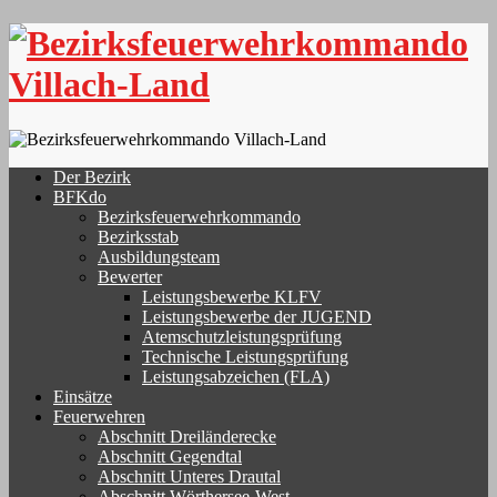
Skip
to
content
Der Bezirk
BFKdo
Bezirksfeuerwehrkommando
Bezirksstab
Ausbildungsteam
Bewerter
Leistungsbewerbe KLFV
Leistungsbewerbe der JUGEND
Atemschutzleistungsprüfung
Technische Leistungsprüfung
Leistungsabzeichen (FLA)
Einsätze
Feuerwehren
Abschnitt Dreiländerecke
Abschnitt Gegendtal
Abschnitt Unteres Drautal
Abschnitt Wörthersee-West