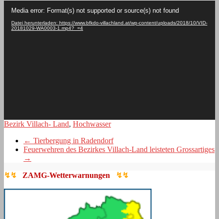
Video-
Media error: Format(s) not supported or source(s) not found
Player
Datei herunterladen: https://www.bfkdo-villachland.at/wp-content/uploads/2018/10/VID-
20181029-WA0003-1.mp4?_=4
Bezirk Villach- Land
,
Hochwasser
←
Tierbergung in Radendorf
Feuerwehren des Bezirkes Villach-Land leisteten Grossartiges
→
↯↯
ZAMG-Wetterwarnungen
↯↯