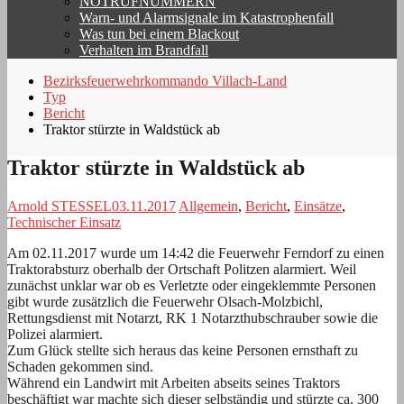
NOTRUFNUMMERN
Warn- und Alarmsignale im Katastrophenfall
Was tun bei einem Blackout
Verhalten im Brandfall
Bezirksfeuerwehrkommando Villach-Land
Typ
Bericht
Traktor stürzte in Waldstück ab
Traktor stürzte in Waldstück ab
Arnold STESSEL
03.11.2017
Allgemein
,
Bericht
,
Einsätze
,
Technischer Einsatz
Am 02.11.2017 wurde um 14:42 die Feuerwehr Ferndorf zu einen
Traktorabsturz oberhalb der Ortschaft Politzen alarmiert. Weil
zunächst unklar war ob es Verletzte oder eingeklemmte Personen
gibt wurde zusätzlich die Feuerwehr Olsach-Molzbichl,
Rettungsdienst mit Notarzt, RK 1 Notarzthubschrauber sowie die
Polizei alarmiert.
Zum Glück stellte sich heraus das keine Personen ernsthaft zu
Schaden gekommen sind.
Während ein Landwirt mit Arbeiten abseits seines Traktors
beschäftigt war machte sich dieser selbständig und stürzte ca. 300