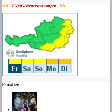
↯↯
ZAMG-Wetterwarnungen
↯↯
Einsätze