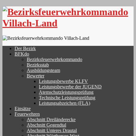
Skip
to
content
Der Bezirk
BFKdo
Bezirksfeuerwehrkommando
Bezirksstab
Ausbildungsteam
Bewerter
Leistungsbewerbe KLFV
Leistungsbewerbe der JUGEND
Atemschutzleistungsprüfung
Technische Leistungsprüfung
Leistungsabzeichen (FLA)
Einsätze
Feuerwehren
Abschnitt Dreiländerecke
Abschnitt Gegendtal
Abschnitt Unteres Drautal
Abschnitt Wörthersee-West