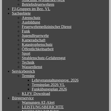
Betriebsfeuerwehren
FJ-Gruppen im Bez. VL
Sachgebiete
Atemschutz
Ausbildung
Feuerwehrmedizinischer Dienst
Funk
Jugendfeuerwehr
Kameradschaft
Katastrophenschutz
Öffentlichkeitsarbeit
Sport
Strahlenschutz-Gefahrengut
Technik
Wasserdienst
Servicebereich
Termine
Lehrveranstaltungsprog. 2026
Terminplan 2026 VL
Funkübungsplan 2026
KLFV Download
Bürgerservice
Warnungen AT-Alert
LEISTUNGSBERICHTE