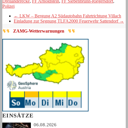
Dreiländerecke
,
FF Arnoldstein
,
FF Siebenbrünn-Riegersdorf
,
Polizei
←
LKW – Bergung A2 Südautobahn Fahrtrichtung Villach
Einladung zur Segnung TLFA2000 Feuerwehr Sattendorf
→
↯↯
ZAMG-Wetterwarnungen
↯↯
EINSÄTZE
06.08.2026