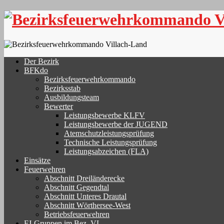
Skip
to
content
Der Bezirk
BFKdo
Bezirksfeuerwehrkommando
Bezirksstab
Ausbildungsteam
Bewerter
Leistungsbewerbe KLFV
Leistungsbewerbe der JUGEND
Atemschutzleistungsprüfung
Technische Leistungsprüfung
Leistungsabzeichen (FLA)
Einsätze
Feuerwehren
Abschnitt Dreiländerecke
Abschnitt Gegendtal
Abschnitt Unteres Drautal
Abschnitt Wörthersee-West
Betriebsfeuerwehren
FJ-Gruppen im Bez. VL