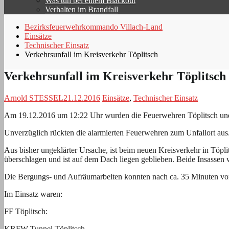
Was tun bei einem Blackout
Verhalten im Brandfall
Bezirksfeuerwehrkommando Villach-Land
Einsätze
Technischer Einsatz
Verkehrsunfall im Kreisverkehr Töplitsch
Verkehrsunfall im Kreisverkehr Töplitsch
Arnold STESSEL
21.12.2016
Einsätze
,
Technischer Einsatz
Am 19.12.2016 um 12:22 Uhr wurden die Feuerwehren Töplitsch und F
Unverzüglich rückten die alarmierten Feuerwehren zum Unfallort aus
Aus bisher ungeklärter Ursache, ist beim neuen Kreisverkehr in Töpl
überschlagen und ist auf dem Dach liegen geblieben. Beide Insassen 
Die Bergungs- und Aufräumarbeiten konnten nach ca. 35 Minuten vo
Im Einsatz waren:
FF Töplitsch:
KRFW Tunnel Töplitsch