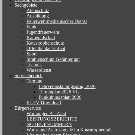
Sachgebiete
Atemschutz
Ausbildung
Feuerwehrmedizinischer Dienst
Funk
Jugendfeuerwehr
Kameradschaft
Katastrophenschutz
Öffentlichkeitsarbeit
Sport
Strahlenschutz-Gefahrengut
Technik
Wasserdienst
Servicebereich
Termine
Lehrveranstaltungsprog. 2026
Terminplan 2026 VL
Funkübungsplan 2026
KLFV Download
Bürgerservice
Warnungen AT-Alert
LEISTUNGSBERICHTE
NOTRUFNUMMERN
Warn- und Alarmsignale im Katastrophenfall