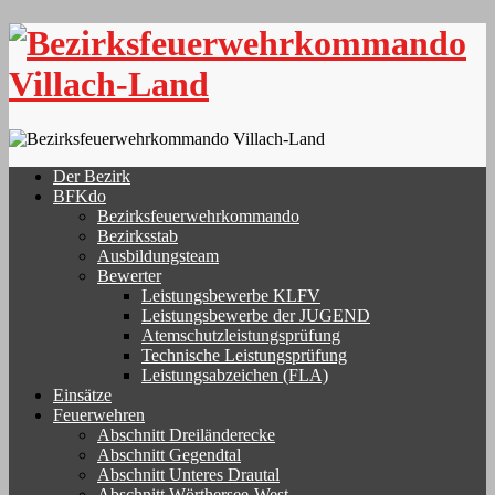
Skip
to
content
Der Bezirk
BFKdo
Bezirksfeuerwehrkommando
Bezirksstab
Ausbildungsteam
Bewerter
Leistungsbewerbe KLFV
Leistungsbewerbe der JUGEND
Atemschutzleistungsprüfung
Technische Leistungsprüfung
Leistungsabzeichen (FLA)
Einsätze
Feuerwehren
Abschnitt Dreiländerecke
Abschnitt Gegendtal
Abschnitt Unteres Drautal
Abschnitt Wörthersee-West