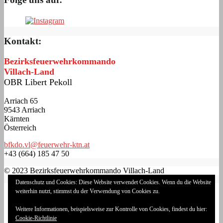
Kontakt:
Bezirksfeuerwehrkommando
Villach-Land
OBR Libert Pekoll
Arriach 65
9543 Arriach
Kärnten
Österreich
bfkdo.vl@feuerwehr-ktn.at
+43 (664) 185 47 50
© 2023 Bezirksfeuerwehrkommando Villach-Land
Datenschutz und Cookies: Diese Website verwendet Cookies. Wenn du die Website
Impressum
weiterhin nutzt, stimmst du der Verwendung von Cookies zu.
Datenschutzerklärung
Cookie-Richtlinie (EU)
Weitere Informationen, beispielsweise zur Kontrolle von Cookies, findest du hier:
Login
Cookie-Richtlinie