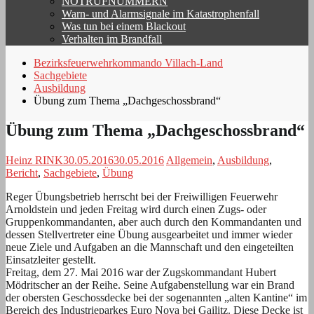
NOTRUFNUMMERN
Warn- und Alarmsignale im Katastrophenfall
Was tun bei einem Blackout
Verhalten im Brandfall
Bezirksfeuerwehrkommando Villach-Land
Sachgebiete
Ausbildung
Übung zum Thema „Dachgeschossbrand“
Übung zum Thema „Dachgeschossbrand“
Heinz RINK
30.05.2016
30.05.2016
Allgemein
,
Ausbildung
,
Bericht
,
Sachgebiete
,
Übung
Reger Übungsbetrieb herrscht bei der Freiwilligen Feuerwehr
Arnoldstein und jeden Freitag wird durch einen Zugs- oder
Gruppenkommandanten, aber auch durch den Kommandanten und
dessen Stellvertreter eine Übung ausgearbeitet und immer wieder
neue Ziele und Aufgaben an die Mannschaft und den eingeteilten
Einsatzleiter gestellt.
Freitag, dem 27. Mai 2016 war der Zugskommandant Hubert
Mödritscher an der Reihe. Seine Aufgabenstellung war ein Brand
der obersten Geschossdecke bei der sogenannten „alten Kantine“ im
Bereich des Industrieparkes Euro Nova bei Gailitz. Diese Decke ist