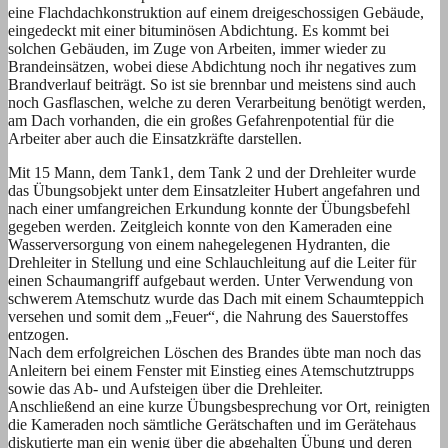
eine Flachdachkonstruktion auf einem dreigeschossigen Gebäude,
eingedeckt mit einer bituminösen Abdichtung. Es kommt bei
solchen Gebäuden, im Zuge von Arbeiten, immer wieder zu
Brandeinsätzen, wobei diese Abdichtung noch ihr negatives zum
Brandverlauf beiträgt. So ist sie brennbar und meistens sind auch
noch Gasflaschen, welche zu deren Verarbeitung benötigt werden,
am Dach vorhanden, die ein großes Gefahrenpotential für die
Arbeiter aber auch die Einsatzkräfte darstellen.
Mit 15 Mann, dem Tank1, dem Tank 2 und der Drehleiter wurde
das Übungsobjekt unter dem Einsatzleiter Hubert angefahren und
nach einer umfangreichen Erkundung konnte der Übungsbefehl
gegeben werden. Zeitgleich konnte von den Kameraden eine
Wasserversorgung von einem nahegelegenen Hydranten, die
Drehleiter in Stellung und eine Schlauchleitung auf die Leiter für
einen Schaumangriff aufgebaut werden. Unter Verwendung von
schwerem Atemschutz wurde das Dach mit einem Schaumteppich
versehen und somit dem „Feuer“, die Nahrung des Sauerstoffes
entzogen.
Nach dem erfolgreichen Löschen des Brandes übte man noch das
Anleitern bei einem Fenster mit Einstieg eines Atemschutztrupps
sowie das Ab- und Aufsteigen über die Drehleiter.
Anschließend an eine kurze Übungsbesprechung vor Ort, reinigten
die Kameraden noch sämtliche Gerätschaften und im Gerätehaus
diskutierte man ein wenig über die abgehalten Übung und deren