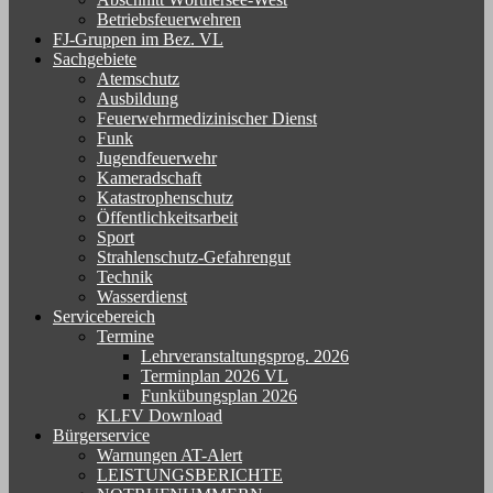
Betriebsfeuerwehren
FJ-Gruppen im Bez. VL
Sachgebiete
Atemschutz
Ausbildung
Feuerwehrmedizinischer Dienst
Funk
Jugendfeuerwehr
Kameradschaft
Katastrophenschutz
Öffentlichkeitsarbeit
Sport
Strahlenschutz-Gefahrengut
Technik
Wasserdienst
Servicebereich
Termine
Lehrveranstaltungsprog. 2026
Terminplan 2026 VL
Funkübungsplan 2026
KLFV Download
Bürgerservice
Warnungen AT-Alert
LEISTUNGSBERICHTE