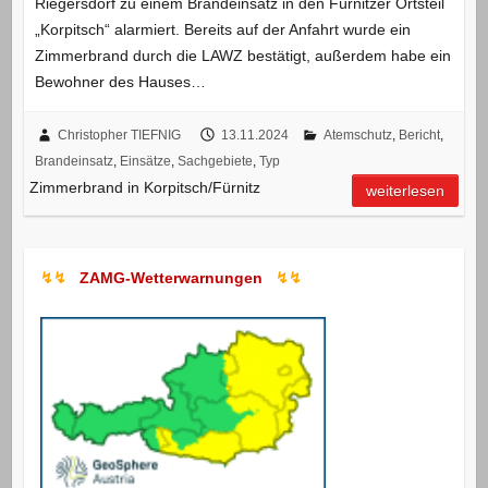
Riegersdorf zu einem Brandeinsatz in den Fürnitzer Ortsteil
„Korpitsch“ alarmiert. Bereits auf der Anfahrt wurde ein
Zimmerbrand durch die LAWZ bestätigt, außerdem habe ein
Bewohner des Hauses…
Christopher TIEFNIG
13.11.2024
Atemschutz
,
Bericht
,
Brandeinsatz
,
Einsätze
,
Sachgebiete
,
Typ
Zimmerbrand in Korpitsch/Fürnitz
weiterlesen
↯↯
ZAMG-Wetterwarnungen
↯↯