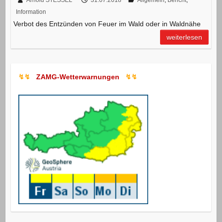
Arnold STESSEL
31.07.2018
Allgemein
,
Bericht
,
Information
Verbot des Entzünden von Feuer im Wald oder in Waldnähe
weiterlesen
↯↯
ZAMG-Wetterwarnungen
↯↯