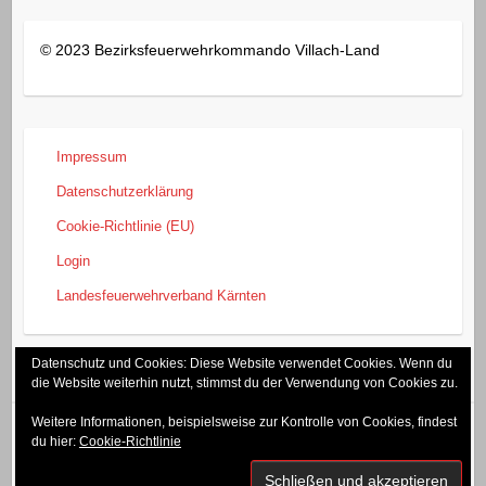
© 2023 Bezirksfeuerwehrkommando Villach-Land
Impressum
Datenschutzerklärung
Cookie-Richtlinie (EU)
Login
Landesfeuerwehrverband Kärnten
Datenschutz und Cookies: Diese Website verwendet Cookies. Wenn du
die Website weiterhin nutzt, stimmst du der Verwendung von Cookies zu.
Weitere Informationen, beispielsweise zur Kontrolle von Cookies, findest
du hier:
Cookie-Richtlinie
Copyright © 2026
Bezirksfeuerwehrkommando Villach-Land
. Theme by
Colorlib
Powered by
WordPress