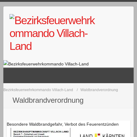
Skip
to
content
Bezirksfeuerwehrkommando Villach-Land
Waldbrandverordnung
Waldbrandverordnung
Besondere Waldbrandgefahr, Verbot des Feuerentzünden