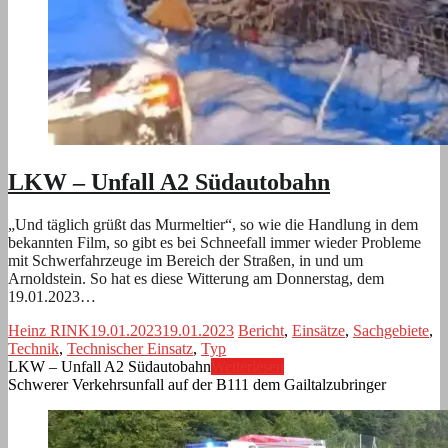
LKW – Unfall A2 Südautobahn
„Und täglich grüßt das Murmeltier“, so wie die Handlung in dem
bekannten Film, so gibt es bei Schneefall immer wieder Probleme
mit Schwerfahrzeuge im Bereich der Straßen, in und um
Arnoldstein. So hat es diese Witterung am Donnerstag, dem
19.01.2023…
Heinz RINK
19.01.2023
19.01.2023
Bericht
,
Einsätze
,
Sachgebiete
,
Technik
,
Technischer Einsatz
,
Typ
LKW – Unfall A2 Südautobahn
Weiterlesen
Schwerer Verkehrsunfall auf der B111 dem Gailtalzubringer