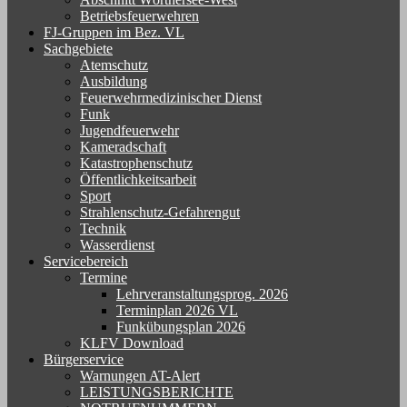
Betriebsfeuerwehren
FJ-Gruppen im Bez. VL
Sachgebiete
Atemschutz
Ausbildung
Feuerwehrmedizinischer Dienst
Funk
Jugendfeuerwehr
Kameradschaft
Katastrophenschutz
Öffentlichkeitsarbeit
Sport
Strahlenschutz-Gefahrengut
Technik
Wasserdienst
Servicebereich
Termine
Lehrveranstaltungsprog. 2026
Terminplan 2026 VL
Funkübungsplan 2026
KLFV Download
Bürgerservice
Warnungen AT-Alert
LEISTUNGSBERICHTE