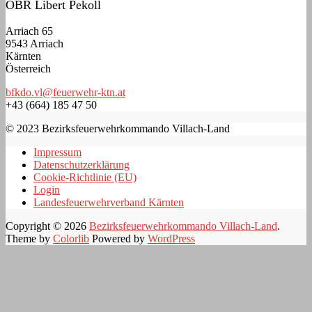
OBR Libert Pekoll
Arriach 65
9543 Arriach
Kärnten
Österreich
bfkdo.vl@feuerwehr-ktn.at
+43 (664) 185 47 50
© 2023 Bezirksfeuerwehrkommando Villach-Land
Impressum
Datenschutzerklärung
Cookie-Richtlinie (EU)
Login
Landesfeuerwehrverband Kärnten
Copyright © 2026
Bezirksfeuerwehrkommando Villach-Land
.
Theme by
Colorlib
Powered by
WordPress