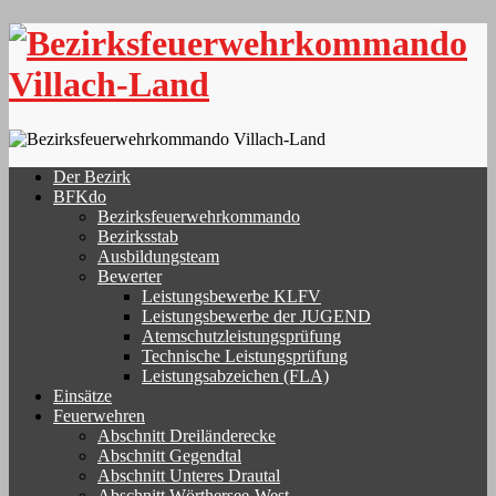
Skip
to
content
Der Bezirk
BFKdo
Bezirksfeuerwehrkommando
Bezirksstab
Ausbildungsteam
Bewerter
Leistungsbewerbe KLFV
Leistungsbewerbe der JUGEND
Atemschutzleistungsprüfung
Technische Leistungsprüfung
Leistungsabzeichen (FLA)
Einsätze
Feuerwehren
Abschnitt Dreiländerecke
Abschnitt Gegendtal
Abschnitt Unteres Drautal
Abschnitt Wörthersee-West