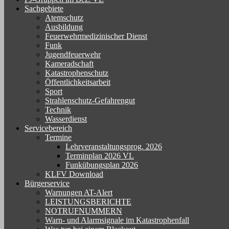
Sachgebiete
Atemschutz
Ausbildung
Feuerwehrmedizinischer Dienst
Funk
Jugendfeuerwehr
Kameradschaft
Katastrophenschutz
Öffentlichkeitsarbeit
Sport
Strahlenschutz-Gefahrengut
Technik
Wasserdienst
Servicebereich
Termine
Lehrveranstaltungsprog. 2026
Terminplan 2026 VL
Funkübungsplan 2026
KLFV Download
Bürgerservice
Warnungen AT-Alert
LEISTUNGSBERICHTE
NOTRUFNUMMERN
Warn- und Alarmsignale im Katastrophenfall