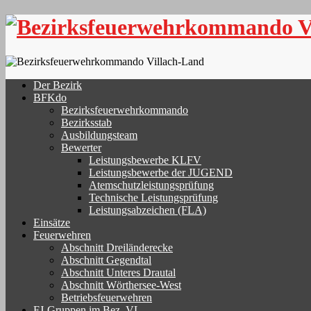
Skip
to
content
Der Bezirk
BFKdo
Bezirksfeuerwehrkommando
Bezirksstab
Ausbildungsteam
Bewerter
Leistungsbewerbe KLFV
Leistungsbewerbe der JUGEND
Atemschutzleistungsprüfung
Technische Leistungsprüfung
Leistungsabzeichen (FLA)
Einsätze
Feuerwehren
Abschnitt Dreiländerecke
Abschnitt Gegendtal
Abschnitt Unteres Drautal
Abschnitt Wörthersee-West
Betriebsfeuerwehren
FJ-Gruppen im Bez. VL