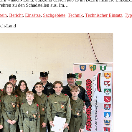
wehren zu den Schadstellen aus. Im…
mein
,
Bericht
,
Einsätze
,
Sachgebiete
,
Technik
,
Technischer Einsatz
,
Typ
lach-Land