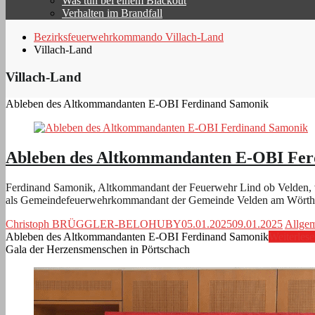
Was tun bei einem Blackout
Verhalten im Brandfall
Bezirksfeuerwehrkommando Villach-Land
Villach-Land
Villach-Land
Ableben des Altkommandanten E-OBI Ferdinand Samonik
Ableben des Altkommandanten E-OBI Fer
Ferdinand Samonik, Altkommandant der Feuerwehr Lind ob Velden, ve
als Gemeindefeuerwehrkommandant der Gemeinde Velden am Wörth
Christoph BRÜGGLER-BELOHUBY
05.01.2025
09.01.2025
Allge
Ableben des Altkommandanten E-OBI Ferdinand Samonik
Weiterles
Gala der Herzensmenschen in Pörtschach