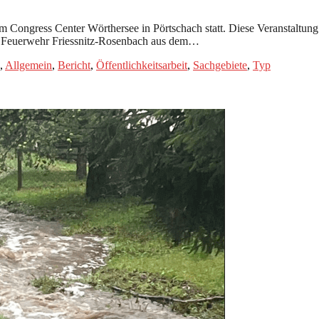
ongress Center Wörthersee in Pörtschach statt. Diese Veranstaltung 
ge Feuerwehr Friessnitz-Rosenbach aus dem…
,
Allgemein
,
Bericht
,
Öffentlichkeitsarbeit
,
Sachgebiete
,
Typ