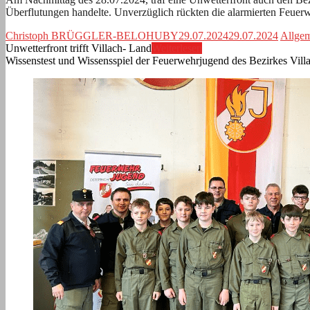
Überflutungen handelte. Unverzüglich rückten die alarmierten Feuer
Christoph BRÜGGLER-BELOHUBY
29.07.2024
29.07.2024
Allge
Unwetterfront trifft Villach- Land
Weiterlesen
Wissenstest und Wissensspiel der Feuerwehrjugend des Bezirkes Vil