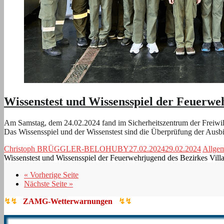
Wissenstest und Wissensspiel der Feuerwe
Am Samstag, dem 24.02.2024 fand im Sicherheitszentrum der Freiwill
Das Wissensspiel und der Wissenstest sind die Überprüfung der Aus
Christoph BRÜGGLER-BELOHUBY
27.02.2024
29.02.2024
Allge
Wissenstest und Wissensspiel der Feuerwehrjugend des Bezirkes Vil
« Vorherige Seite
Nächste Seite »
↯↯
ZAMG-Wetterwarnungen
↯↯