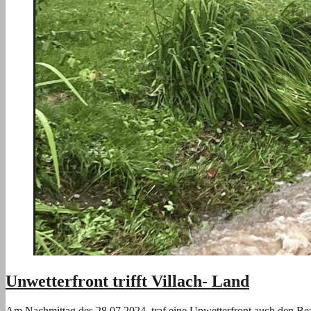
Unwetterfront trifft Villach- Land
Am Nachmittag des 28.07.2024, traf eine Unwetterfront auch den Bez