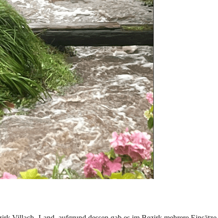
irk Villach- Land, aufgrund dessen gab es im Bezirk mehrere Einsätz