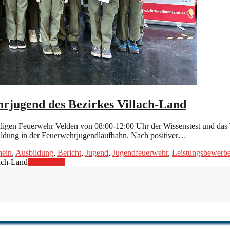
hrjugend des Bezirkes Villach-Land
igen Feuerwehr Velden von 08:00-12:00 Uhr der Wissenstest und das W
bildung in der Feuerwehrjugendlaufbahn. Nach positiver…
mein
,
Ausbildung
,
Bericht
,
Jugend
,
Jugendfeuerwehr
,
Leistungsbewerb
lach-Land
Weiterlesen