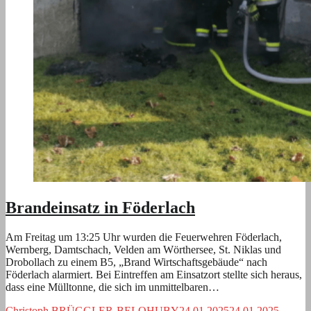
Brandeinsatz in Föderlach
Am Freitag um 13:25 Uhr wurden die Feuerwehren Föderlach,
Wernberg, Damtschach, Velden am Wörthersee, St. Niklas und
Drobollach zu einem B5, „Brand Wirtschaftsgebäude“ nach
Föderlach alarmiert. Bei Eintreffen am Einsatzort stellte sich heraus,
dass eine Mülltonne, die sich im unmittelbaren…
Christoph BRÜGGLER-BELOHUBY
24.01.2025
24.01.2025