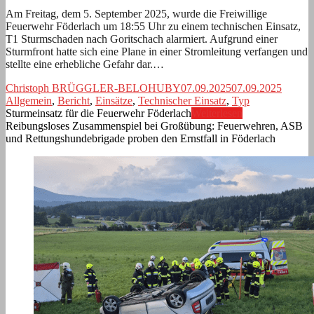
Am Freitag, dem 5. September 2025, wurde die Freiwillige
Feuerwehr Föderlach um 18:55 Uhr zu einem technischen Einsatz,
T1 Sturmschaden nach Goritschach alarmiert. Aufgrund einer
Sturmfront hatte sich eine Plane in einer Stromleitung verfangen und
stellte eine erhebliche Gefahr dar.…
Christoph BRÜGGLER-BELOHUBY
07.09.2025
07.09.2025
Allgemein
,
Bericht
,
Einsätze
,
Technischer Einsatz
,
Typ
Sturmeinsatz für die Feuerwehr Föderlach
Weiterlesen
Reibungsloses Zusammenspiel bei Großübung: Feuerwehren, ASB
und Rettungshundebrigade proben den Ernstfall in Föderlach