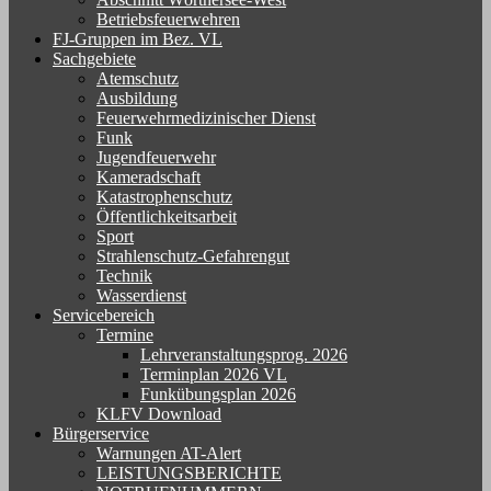
Betriebsfeuerwehren
FJ-Gruppen im Bez. VL
Sachgebiete
Atemschutz
Ausbildung
Feuerwehrmedizinischer Dienst
Funk
Jugendfeuerwehr
Kameradschaft
Katastrophenschutz
Öffentlichkeitsarbeit
Sport
Strahlenschutz-Gefahrengut
Technik
Wasserdienst
Servicebereich
Termine
Lehrveranstaltungsprog. 2026
Terminplan 2026 VL
Funkübungsplan 2026
KLFV Download
Bürgerservice
Warnungen AT-Alert
LEISTUNGSBERICHTE