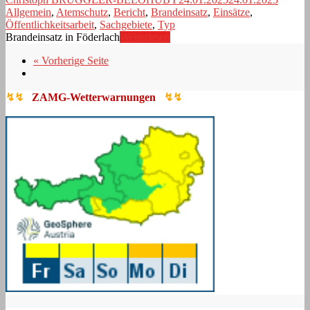
Allgemein
,
Atemschutz
,
Bericht
,
Brandeinsatz
,
Einsätze
,
Öffentlichkeitsarbeit
,
Sachgebiete
,
Typ
Brandeinsatz in Föderlach
Weiterlesen
« Vorherige Seite
↯↯
ZAMG-Wetterwarnungen
↯↯