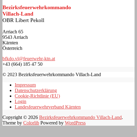
Bezirksfeuerwehrkommando
Villach-Land
OBR Libert Pekoll
Arriach 65
9543 Arriach
Kärnten
Österreich
bfkdo.vl@feuerwehr-ktn.at
+43 (664) 185 47 50
© 2023 Bezirksfeuerwehrkommando Villach-Land
Impressum
Datenschutzerklärung
Cookie-Richtlinie (EU)
Login
Landesfeuerwehrverband Kärnten
Copyright © 2026
Bezirksfeuerwehrkommando Villach-Land
.
Theme by
Colorlib
Powered by
WordPress