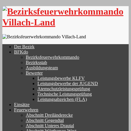
Skip
to
content
Der Bezirk
BFKdo
Bezirksfeuerwehrkommando
Bezirksstab
Ausbildungsteam
Bewerter
Leistungsbewerbe KLFV
Leistungsbewerbe der JUGEND
Atemschutzleistungsprüfung
Technische Leistungsprüfung
Leistungsabzeichen (FLA)
Einsätze
Feuerwehren
Abschnitt Dreiländerecke
Abschnitt Gegendtal
Abschnitt Unteres Drautal
Abschnitt Wörthersee-West