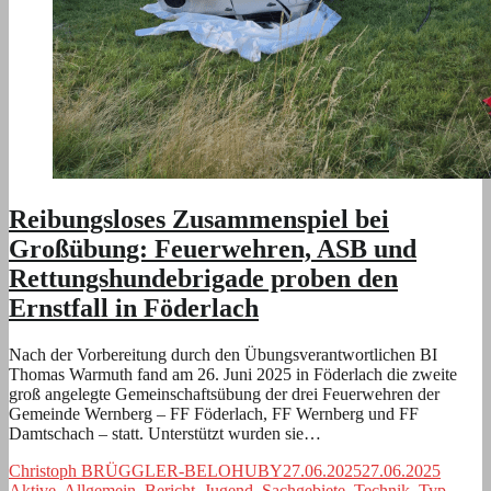
Reibungsloses Zusammenspiel bei
Großübung: Feuerwehren, ASB und
Rettungshundebrigade proben den
Ernstfall in Föderlach
Nach der Vorbereitung durch den Übungsverantwortlichen BI
Thomas Warmuth fand am 26. Juni 2025 in Föderlach die zweite
groß angelegte Gemeinschaftsübung der drei Feuerwehren der
Gemeinde Wernberg – FF Föderlach, FF Wernberg und FF
Damtschach – statt. Unterstützt wurden sie…
Christoph BRÜGGLER-BELOHUBY
27.06.2025
27.06.2025
Aktive
,
Allgemein
,
Bericht
,
Jugend
,
Sachgebiete
,
Technik
,
Typ