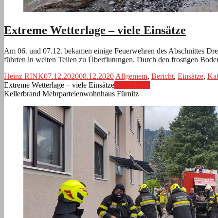
Extreme Wetterlage – viele Einsätze
Am 06. und 07.12. bekamen einige Feuerwehren des Abschnittes Dre
führten in weiten Teilen zu Überflutungen. Durch den frostigen Bod
Heinz RINK
07.12.2020
08.12.2020
Allgemein
,
Bericht
,
Einsätze
,
Kat
Extreme Wetterlage – viele Einsätze
Weiterlesen
Kellerbrand Mehrparteienwohnhaus Fürnitz