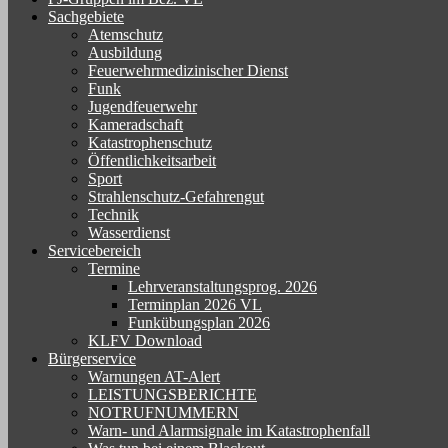
Sachgebiete
Atemschutz
Ausbildung
Feuerwehrmedizinischer Dienst
Funk
Jugendfeuerwehr
Kameradschaft
Katastrophenschutz
Öffentlichkeitsarbeit
Sport
Strahlenschutz-Gefahrengut
Technik
Wasserdienst
Servicebereich
Termine
Lehrveranstaltungsprog. 2026
Terminplan 2026 VL
Funkübungsplan 2026
KLFV Download
Bürgerservice
Warnungen AT-Alert
LEISTUNGSBERICHTE
NOTRUFNUMMERN
Warn- und Alarmsignale im Katastrophenfall