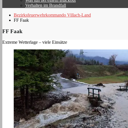
Was tun bei einem Blackout
Verhalten im Brandfall
Bezirksfeuerwehrkommando Villach-Land
FF Faak
FF Faak
Extreme Wetterlage – viele Einsätze