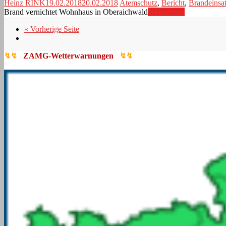
Heinz RINK
19.02.2018
20.02.2018
Atemschutz
,
Bericht
,
Brandeinsa
Brand vernichtet Wohnhaus in Oberaichwald
Weiterlesen
« Vorherige Seite
↯↯
ZAMG-Wetterwarnungen
↯↯