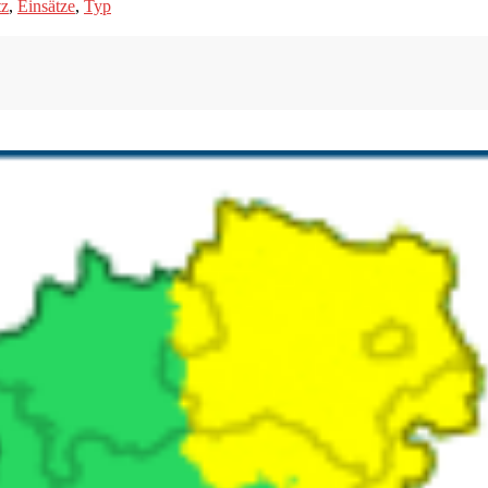
tz
,
Einsätze
,
Typ