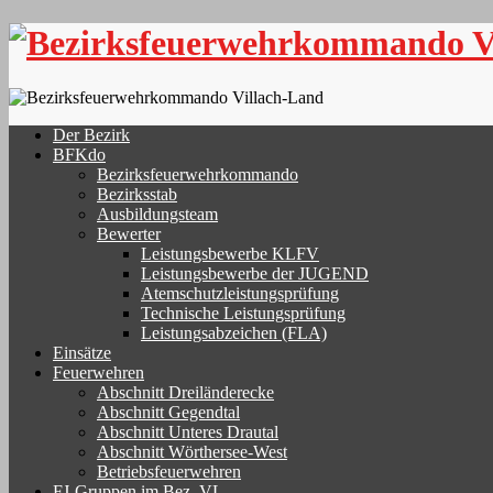
Skip
to
content
Der Bezirk
BFKdo
Bezirksfeuerwehrkommando
Bezirksstab
Ausbildungsteam
Bewerter
Leistungsbewerbe KLFV
Leistungsbewerbe der JUGEND
Atemschutzleistungsprüfung
Technische Leistungsprüfung
Leistungsabzeichen (FLA)
Einsätze
Feuerwehren
Abschnitt Dreiländerecke
Abschnitt Gegendtal
Abschnitt Unteres Drautal
Abschnitt Wörthersee-West
Betriebsfeuerwehren
FJ-Gruppen im Bez. VL