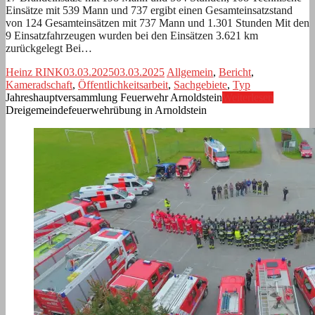
Einsätze mit 539 Mann und 737 ergibt einen Gesamteinsatzstand
von 124 Gesamteinsätzen mit 737 Mann und 1.301 Stunden Mit den
9 Einsatzfahrzeugen wurden bei den Einsätzen 3.621 km
zurückgelegt Bei…
Heinz RINK
03.03.2025
03.03.2025
Allgemein
,
Bericht
,
Kameradschaft
,
Öffentlichkeitsarbeit
,
Sachgebiete
,
Typ
Jahreshauptversammlung Feuerwehr Arnoldstein
Weiterlesen
Dreigemeindefeuerwehrübung in Arnoldstein