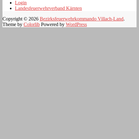
Login
Landesfeuerwehrverband Kärnten
Copyright © 2026
Bezirksfeuerwehrkommando Villach-Land
.
Theme by
Colorlib
Powered by
WordPress