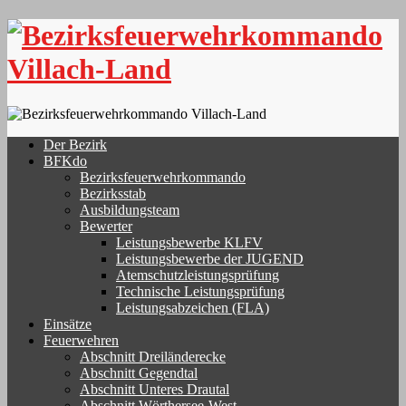
Skip
to
content
Der Bezirk
BFKdo
Bezirksfeuerwehrkommando
Bezirksstab
Ausbildungsteam
Bewerter
Leistungsbewerbe KLFV
Leistungsbewerbe der JUGEND
Atemschutzleistungsprüfung
Technische Leistungsprüfung
Leistungsabzeichen (FLA)
Einsätze
Feuerwehren
Abschnitt Dreiländerecke
Abschnitt Gegendtal
Abschnitt Unteres Drautal
Abschnitt Wörthersee-West