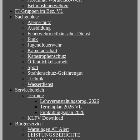
Betriebsfeuerwehren
FJ-Gruppen im Bez. VL
Sachgebiete
Atemschutz
Ausbildung
Feuerwehrmedizinischer Dienst
Funk
Jugendfeuerwehr
Kameradschaft
Katastrophenschutz
Öffentlichkeitsarbeit
Sport
Strahlenschutz-Gefahrengut
Technik
Wasserdienst
Servicebereich
Termine
Lehrveranstaltungsprog. 2026
Terminplan 2026 VL
Funkübungsplan 2026
KLFV Download
Bürgerservice
Warnungen AT-Alert
LEISTUNGSBERICHTE