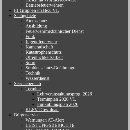
Betriebsfeuerwehren
FJ-Gruppen im Bez. VL
Sachgebiete
Atemschutz
Ausbildung
Feuerwehrmedizinischer Dienst
Funk
Jugendfeuerwehr
Kameradschaft
Katastrophenschutz
Öffentlichkeitsarbeit
Sport
Strahlenschutz-Gefahrengut
Technik
Wasserdienst
Servicebereich
Termine
Lehrveranstaltungsprog. 2026
Terminplan 2026 VL
Funkübungsplan 2026
KLFV Download
Bürgerservice
Warnungen AT-Alert
LEISTUNGSBERICHTE