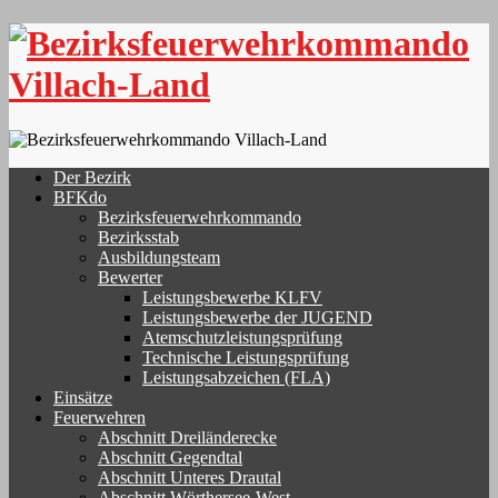
Skip
to
content
Der Bezirk
BFKdo
Bezirksfeuerwehrkommando
Bezirksstab
Ausbildungsteam
Bewerter
Leistungsbewerbe KLFV
Leistungsbewerbe der JUGEND
Atemschutzleistungsprüfung
Technische Leistungsprüfung
Leistungsabzeichen (FLA)
Einsätze
Feuerwehren
Abschnitt Dreiländerecke
Abschnitt Gegendtal
Abschnitt Unteres Drautal
Abschnitt Wörthersee-West