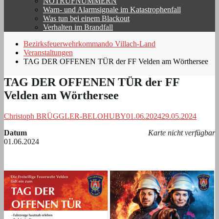
NOTRUFNUMMERN
Warn- und Alarmsignale im Katastrophenfall
Was tun bei einem Blackout
Verhalten im Brandfall
Bezirksfeuerwehrkommando Villach-Land
Veranstaltungen
TAG DER OFFENEN TÜR der FF Velden am Wörthersee
TAG DER OFFENEN TÜR der FF
Velden am Wörthersee
Christoph BRÜGGLER-BELOHUBY
01.06.2024
29.05.2024
Datum
Karte nicht verfügbar
01.06.2024