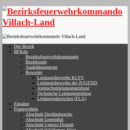
Skip
to
content
Der Bezirk
BFKdo
Bezirksfeuerwehrkommando
Bezirksstab
Ausbildungsteam
Bewerter
Leistungsbewerbe KLFV
Leistungsbewerbe der JUGEND
Atemschutzleistungsprüfung
Technische Leistungsprüfung
Leistungsabzeichen (FLA)
Einsätze
Feuerwehren
Abschnitt Dreiländerecke
Abschnitt Gegendtal
Abschnitt Unteres Drautal
Abschnitt Wörthersee-West