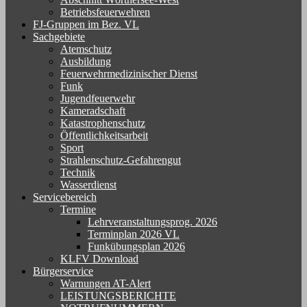
Betriebsfeuerwehren
FJ-Gruppen im Bez. VL
Sachgebiete
Atemschutz
Ausbildung
Feuerwehrmedizinischer Dienst
Funk
Jugendfeuerwehr
Kameradschaft
Katastrophenschutz
Öffentlichkeitsarbeit
Sport
Strahlenschutz-Gefahrengut
Technik
Wasserdienst
Servicebereich
Termine
Lehrveranstaltungsprog. 2026
Terminplan 2026 VL
Funkübungsplan 2026
KLFV Download
Bürgerservice
Warnungen AT-Alert
LEISTUNGSBERICHTE