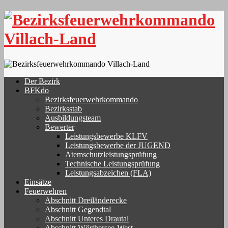
Skip
to
content
Der Bezirk
BFKdo
Bezirksfeuerwehrkommando
Bezirksstab
Ausbildungsteam
Bewerter
Leistungsbewerbe KLFV
Leistungsbewerbe der JUGEND
Atemschutzleistungsprüfung
Technische Leistungsprüfung
Leistungsabzeichen (FLA)
Einsätze
Feuerwehren
Abschnitt Dreiländerecke
Abschnitt Gegendtal
Abschnitt Unteres Drautal
Abschnitt Wörthersee-West