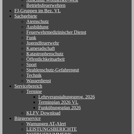
Betriebsfeuerwehren
FJ-Gruppen im Bez. VL
Sachgebiete
Atemschutz
Ausbildung
Feuerwehrmedizinischer Dienst
Funk
Jugendfeuerwehr
Kameradschaft
Katastrophenschutz
Öffentlichkeitsarbeit
Sport
Strahlenschutz-Gefahrengut
Technik
Wasserdienst
Servicebereich
Termine
Lehrveranstaltungsprog. 2026
Terminplan 2026 VL
Funkübungsplan 2026
KLFV Download
Bürgerservice
Warnungen AT-Alert
LEISTUNGSBERICHTE