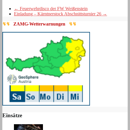
←
Feuerwehrdisco der FW Weißenstein
Einladung – Kärntnerstock Abschnittsturnier 26
→
↯↯
ZAMG-Wetterwarnungen
↯↯
Einsätze