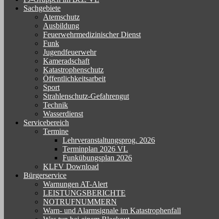
Sachgebiete
Atemschutz
Ausbildung
Feuerwehrmedizinischer Dienst
Funk
Jugendfeuerwehr
Kameradschaft
Katastrophenschutz
Öffentlichkeitsarbeit
Sport
Strahlenschutz-Gefahrengut
Technik
Wasserdienst
Servicebereich
Termine
Lehrveranstaltungsprog. 2026
Terminplan 2026 VL
Funkübungsplan 2026
KLFV Download
Bürgerservice
Warnungen AT-Alert
LEISTUNGSBERICHTE
NOTRUFNUMMERN
Warn- und Alarmsignale im Katastrophenfall