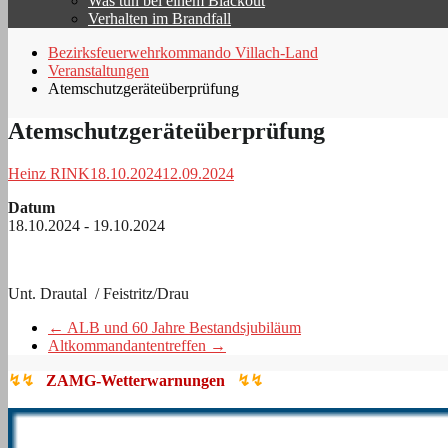
Was tun bei einem Blackout
Verhalten im Brandfall
Bezirksfeuerwehrkommando Villach-Land
Veranstaltungen
Atemschutzgeräteüberprüfung
Atemschutzgeräteüberprüfung
Heinz RINK
18.10.2024
12.09.2024
Datum
18.10.2024 - 19.10.2024
Unt. Drautal / Feistritz/Drau
←
ALB und 60 Jahre Bestandsjubiläum
Altkommandantentreffen
→
↯↯
ZAMG-Wetterwarnungen
↯↯