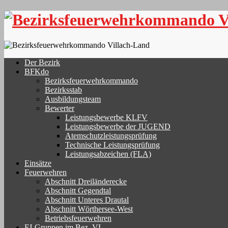
Skip
to
content
Der Bezirk
BFKdo
Bezirksfeuerwehrkommando
Bezirksstab
Ausbildungsteam
Bewerter
Leistungsbewerbe KLFV
Leistungsbewerbe der JUGEND
Atemschutzleistungsprüfung
Technische Leistungsprüfung
Leistungsabzeichen (FLA)
Einsätze
Feuerwehren
Abschnitt Dreiländerecke
Abschnitt Gegendtal
Abschnitt Unteres Drautal
Abschnitt Wörthersee-West
Betriebsfeuerwehren
FJ-Gruppen im Bez. VL