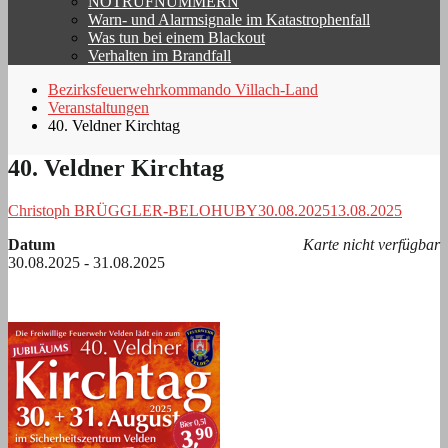
NOTRUFNUMMERN
Warn- und Alarmsignale im Katastrophenfall
Was tun bei einem Blackout
Verhalten im Brandfall
Bezirksfeuerwehrkommando Villach-Land
Veranstaltungen
40. Veldner Kirchtag
40. Veldner Kirchtag
Christoph BRÜGGLER-BELOHUBY
30.08.2025
13.08.2025
Datum
Karte nicht verfügbar
30.08.2025 - 31.08.2025