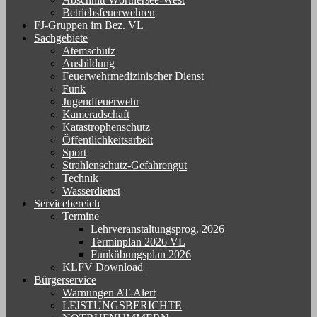
Betriebsfeuerwehren
FJ-Gruppen im Bez. VL
Sachgebiete
Atemschutz
Ausbildung
Feuerwehrmedizinischer Dienst
Funk
Jugendfeuerwehr
Kameradschaft
Katastrophenschutz
Öffentlichkeitsarbeit
Sport
Strahlenschutz-Gefahrengut
Technik
Wasserdienst
Servicebereich
Termine
Lehrveranstaltungsprog. 2026
Terminplan 2026 VL
Funkübungsplan 2026
KLFV Download
Bürgerservice
Warnungen AT-Alert
LEISTUNGSBERICHTE