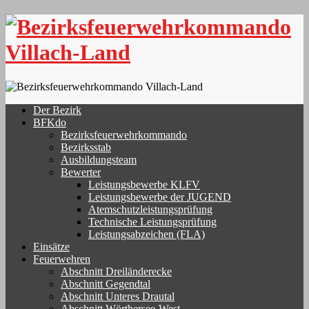
Skip
to
content
Der Bezirk
BFKdo
Bezirksfeuerwehrkommando
Bezirksstab
Ausbildungsteam
Bewerter
Leistungsbewerbe KLFV
Leistungsbewerbe der JUGEND
Atemschutzleistungsprüfung
Technische Leistungsprüfung
Leistungsabzeichen (FLA)
Einsätze
Feuerwehren
Abschnitt Dreiländerecke
Abschnitt Gegendtal
Abschnitt Unteres Drautal
Abschnitt Wörthersee-West