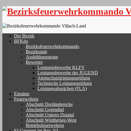
Skip
to
content
Der Bezirk
BFKdo
Bezirksfeuerwehrkommando
Bezirksstab
Ausbildungsteam
Bewerter
Leistungsbewerbe KLFV
Leistungsbewerbe der JUGEND
Atemschutzleistungsprüfung
Technische Leistungsprüfung
Leistungsabzeichen (FLA)
Einsätze
Feuerwehren
Abschnitt Dreiländerecke
Abschnitt Gegendtal
Abschnitt Unteres Drautal
Abschnitt Wörthersee-West
Betriebsfeuerwehren
FJ-Gruppen im Bez. VL