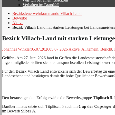
Was tun bei einem Blackout
Verhalten im Brandfall
Bezirksfeuerwehrkommando Villach-Land
Bewerbe
Aktive
Bezirk Villach-Land mit starken Leistungen bei Landesmeisters
Bezirk Villach-Land mit starken Leistunge
Johannes Winkler
05.07.2026
05.07.2026
Aktive
,
Allgemein
,
Bericht
,
Griffen.
Am 27. Juni 2026 fand in Griffen die Landesmeisterschaft 
Jugendmitglieder stellten sich den anspruchsvollen Leistungsbewerbe
Für den Bezirk Villach-Land entwickelte sich der Bewerbstag zu ein
Landesebene und bestätigten damit die hohe Qualität der Bewerbsaus
Den herausragenden Erfolg erzielte die Bewerbsgruppe
Töplitsch 5
.
Darüber hinaus setzte sich Töplitsch 5 auch im
Cup der Cupsieger
d
im Bewerb
Silber A
.