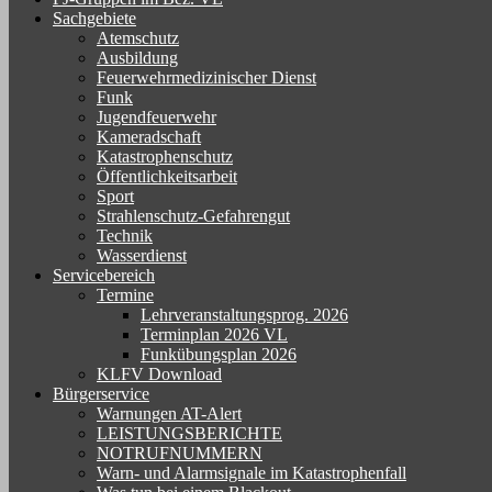
Sachgebiete
Atemschutz
Ausbildung
Feuerwehrmedizinischer Dienst
Funk
Jugendfeuerwehr
Kameradschaft
Katastrophenschutz
Öffentlichkeitsarbeit
Sport
Strahlenschutz-Gefahrengut
Technik
Wasserdienst
Servicebereich
Termine
Lehrveranstaltungsprog. 2026
Terminplan 2026 VL
Funkübungsplan 2026
KLFV Download
Bürgerservice
Warnungen AT-Alert
LEISTUNGSBERICHTE
NOTRUFNUMMERN
Warn- und Alarmsignale im Katastrophenfall