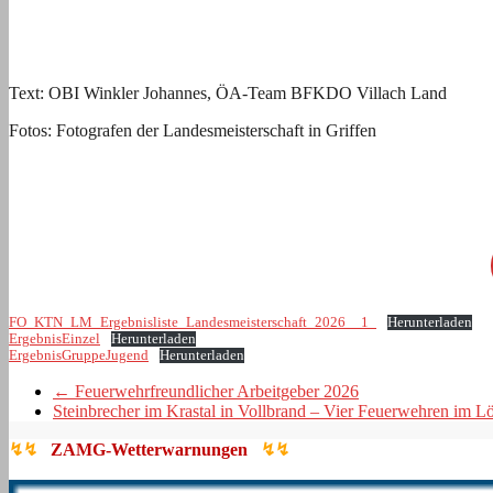
Text: OBI Winkler Johannes, ÖA-Team BFKDO Villach Land
Fotos: Fotografen der Landesmeisterschaft in Griffen
FO_KTN_LM_Ergebnisliste_Landesmeisterschaft_2026__1_
Herunterladen
ErgebnisEinzel
Herunterladen
ErgebnisGruppeJugend
Herunterladen
←
Feuerwehrfreundlicher Arbeitgeber 2026
Steinbrecher im Krastal in Vollbrand – Vier Feuerwehren im L
↯↯
ZAMG-Wetterwarnungen
↯↯