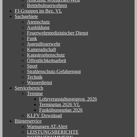
Betriebsfeuerwehren
FJ-Gruppen im Bez. VL
Sachgebiete
Atemschutz
Ausbildung
Feuerwehrmedizinischer Dienst
Funk
Jugendfeuerwehr
Kameradschaft
Katastrophenschutz
Öffentlichkeitsarbeit
Sport
Strahlenschutz-Gefahrengut
Technik
Wasserdienst
Servicebereich
Termine
Lehrveranstaltungsprog. 2026
Terminplan 2026 VL
Funkübungsplan 2026
KLFV Download
Bürgerservice
Warnungen AT-Alert
LEISTUNGSBERICHTE