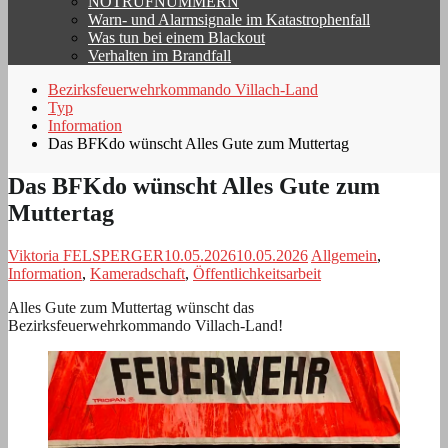
NOTRUFNUMMERN
Warn- und Alarmsignale im Katastrophenfall
Was tun bei einem Blackout
Verhalten im Brandfall
Bezirksfeuerwehrkommando Villach-Land
Typ
Information
Das BFKdo wünscht Alles Gute zum Muttertag
Das BFKdo wünscht Alles Gute zum
Muttertag
Viktoria FELSPERGER
10.05.2026
10.05.2026
Allgemein
,
Information
,
Kameradschaft
,
Öffentlichkeitsarbeit
Alles Gute zum Muttertag wünscht das
Bezirksfeuerwehrkommando Villach-Land!