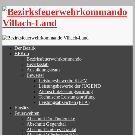
Skip
to
content
Der Bezirk
BFKdo
Bezirksfeuerwehrkommando
Bezirksstab
Ausbildungsteam
Bewerter
Leistungsbewerbe KLFV
Leistungsbewerbe der JUGEND
Atemschutzleistungsprüfung
Technische Leistungsprüfung
Leistungsabzeichen (FLA)
Einsätze
Feuerwehren
Abschnitt Dreiländerecke
Abschnitt Gegendtal
Abschnitt Unteres Drautal
Abschnitt Wörthersee-West