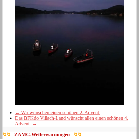
←
Wir wünschen einen schönen 2. Advent
Das BFKdo Villach-Land wünscht allen einen schönen 4.
Advent.
→
↯↯
ZAMG-Wetterwarnungen
↯↯