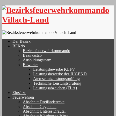
Skip
to
content
Der Bezirk
BFKdo
Bezirksfeuerwehrkommando
Bezirksstab
Ausbildungsteam
Bewerter
Leistungsbewerbe KLFV
Leistungsbewerbe der JUGEND
Atemschutzleistungsprüfung
Technische Leistungsprüfung
Leistungsabzeichen (FLA)
Einsätze
Feuerwehren
Abschnitt Dreiländerecke
Abschnitt Gegendtal
Abschnitt Unteres Drautal
Abschnitt Wörthersee-West