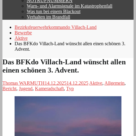
NOTRUFNUMMERN
Warn- und Alarmsignale im Katastrophenfall
Was tun bei einem Blackout
Verhalten im Brandfall
Bezirksfeuerwehrkommando Villach-Land
Bewerbe
Aktive
Das BFKdo Villach-Land wünscht allen einen schönen 3.
Advent.
Das BFKdo Villach-Land wünscht allen
einen schönen 3. Advent.
Thomas WARMUTH
14.12.2025
14.12.2025
Aktive
,
Allgemein
,
Bericht
,
Jugend
,
Kameradschaft
,
Typ