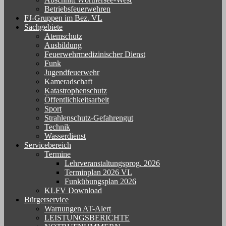
Betriebsfeuerwehren
FJ-Gruppen im Bez. VL
Sachgebiete
Atemschutz
Ausbildung
Feuerwehrmedizinischer Dienst
Funk
Jugendfeuerwehr
Kameradschaft
Katastrophenschutz
Öffentlichkeitsarbeit
Sport
Strahlenschutz-Gefahrengut
Technik
Wasserdienst
Servicebereich
Termine
Lehrveranstaltungsprog. 2026
Terminplan 2026 VL
Funkübungsplan 2026
KLFV Download
Bürgerservice
Warnungen AT-Alert
LEISTUNGSBERICHTE