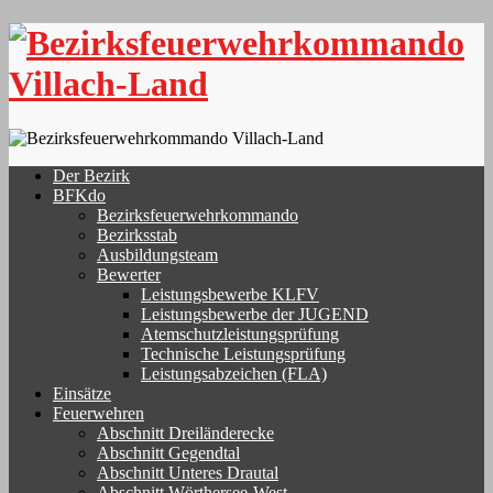
Skip
to
content
Der Bezirk
BFKdo
Bezirksfeuerwehrkommando
Bezirksstab
Ausbildungsteam
Bewerter
Leistungsbewerbe KLFV
Leistungsbewerbe der JUGEND
Atemschutzleistungsprüfung
Technische Leistungsprüfung
Leistungsabzeichen (FLA)
Einsätze
Feuerwehren
Abschnitt Dreiländerecke
Abschnitt Gegendtal
Abschnitt Unteres Drautal
Abschnitt Wörthersee-West