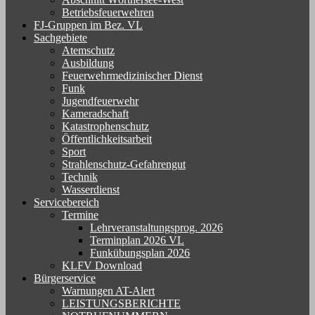
Betriebsfeuerwehren
FJ-Gruppen im Bez. VL
Sachgebiete
Atemschutz
Ausbildung
Feuerwehrmedizinischer Dienst
Funk
Jugendfeuerwehr
Kameradschaft
Katastrophenschutz
Öffentlichkeitsarbeit
Sport
Strahlenschutz-Gefahrengut
Technik
Wasserdienst
Servicebereich
Termine
Lehrveranstaltungsprog. 2026
Terminplan 2026 VL
Funkübungsplan 2026
KLFV Download
Bürgerservice
Warnungen AT-Alert
LEISTUNGSBERICHTE