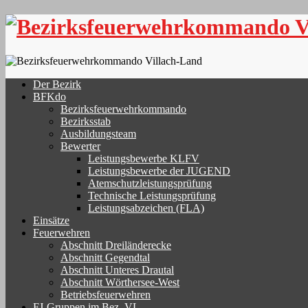
Skip
to
content
Der Bezirk
BFKdo
Bezirksfeuerwehrkommando
Bezirksstab
Ausbildungsteam
Bewerter
Leistungsbewerbe KLFV
Leistungsbewerbe der JUGEND
Atemschutzleistungsprüfung
Technische Leistungsprüfung
Leistungsabzeichen (FLA)
Einsätze
Feuerwehren
Abschnitt Dreiländerecke
Abschnitt Gegendtal
Abschnitt Unteres Drautal
Abschnitt Wörthersee-West
Betriebsfeuerwehren
FJ-Gruppen im Bez. VL