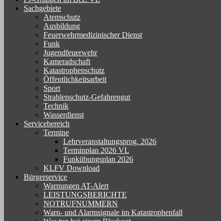
Sachgebiete
Atemschutz
Ausbildung
Feuerwehrmedizinischer Dienst
Funk
Jugendfeuerwehr
Kameradschaft
Katastrophenschutz
Öffentlichkeitsarbeit
Sport
Strahlenschutz-Gefahrengut
Technik
Wasserdienst
Servicebereich
Termine
Lehrveranstaltungsprog. 2026
Terminplan 2026 VL
Funkübungsplan 2026
KLFV Download
Bürgerservice
Warnungen AT-Alert
LEISTUNGSBERICHTE
NOTRUFNUMMERN
Warn- und Alarmsignale im Katastrophenfall