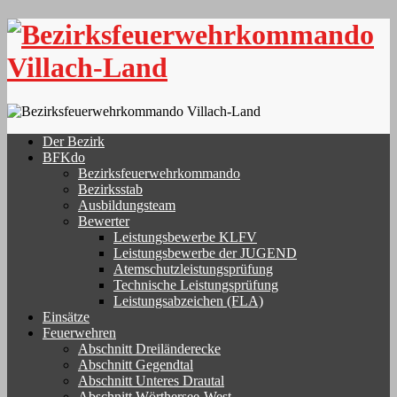
Skip
to
content
Der Bezirk
BFKdo
Bezirksfeuerwehrkommando
Bezirksstab
Ausbildungsteam
Bewerter
Leistungsbewerbe KLFV
Leistungsbewerbe der JUGEND
Atemschutzleistungsprüfung
Technische Leistungsprüfung
Leistungsabzeichen (FLA)
Einsätze
Feuerwehren
Abschnitt Dreiländerecke
Abschnitt Gegendtal
Abschnitt Unteres Drautal
Abschnitt Wörthersee-West