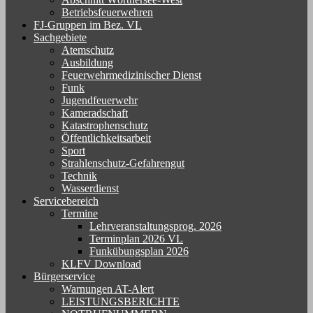
Betriebsfeuerwehren
FJ-Gruppen im Bez. VL
Sachgebiete
Atemschutz
Ausbildung
Feuerwehrmedizinischer Dienst
Funk
Jugendfeuerwehr
Kameradschaft
Katastrophenschutz
Öffentlichkeitsarbeit
Sport
Strahlenschutz-Gefahrengut
Technik
Wasserdienst
Servicebereich
Termine
Lehrveranstaltungsprog. 2026
Terminplan 2026 VL
Funkübungsplan 2026
KLFV Download
Bürgerservice
Warnungen AT-Alert
LEISTUNGSBERICHTE