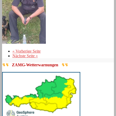
« Vorherige Seite
Nächste Seite »
↯↯
ZAMG-Wetterwarnungen
↯↯