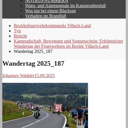
NOTRUFNUMMERN
Warn- und Alarmsignale im Katastrophenfall
Was tun bei einem Blackout
Verhalten im Brandfall
Bezirksfeuerwehrkommando Villach-Land
Typ
Bericht
Kameradschaft, Bewegung und Sonnenschein: Erfolgreicher
Wandertag der Feuerwehren im Bezirk Villach-Land
Wandertag 2025_187
Wandertag 2025_187
Johannes Winkler
15.09.2025