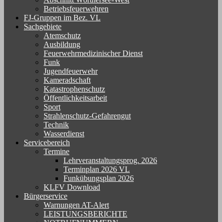
Betriebsfeuerwehren
FJ-Gruppen im Bez. VL
Sachgebiete
Atemschutz
Ausbildung
Feuerwehrmedizinischer Dienst
Funk
Jugendfeuerwehr
Kameradschaft
Katastrophenschutz
Öffentlichkeitsarbeit
Sport
Strahlenschutz-Gefahrengut
Technik
Wasserdienst
Servicebereich
Termine
Lehrveranstaltungsprog. 2026
Terminplan 2026 VL
Funkübungsplan 2026
KLFV Download
Bürgerservice
Warnungen AT-Alert
LEISTUNGSBERICHTE