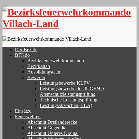
Skip
to
content
Der Bezirk
BFKdo
Bezirksfeuerwehrkommando
Bezirksstab
Ausbildungsteam
Bewerter
Leistungsbewerbe KLFV
Leistungsbewerbe der JUGEND
Atemschutzleistungsprüfung
Technische Leistungsprüfung
Leistungsabzeichen (FLA)
Einsätze
Feuerwehren
Abschnitt Dreiländerecke
Abschnitt Gegendtal
Abschnitt Unteres Drautal
Abschnitt Wörthersee-West