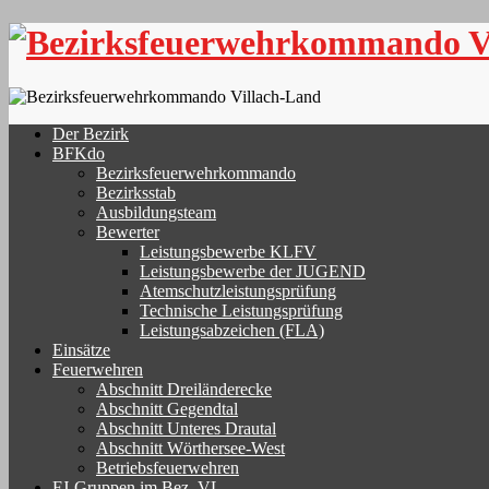
Skip
to
content
Der Bezirk
BFKdo
Bezirksfeuerwehrkommando
Bezirksstab
Ausbildungsteam
Bewerter
Leistungsbewerbe KLFV
Leistungsbewerbe der JUGEND
Atemschutzleistungsprüfung
Technische Leistungsprüfung
Leistungsabzeichen (FLA)
Einsätze
Feuerwehren
Abschnitt Dreiländerecke
Abschnitt Gegendtal
Abschnitt Unteres Drautal
Abschnitt Wörthersee-West
Betriebsfeuerwehren
FJ-Gruppen im Bez. VL