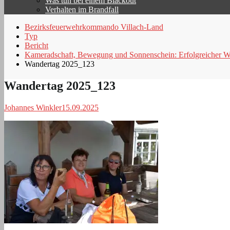
Was tun bei einem Blackout
Verhalten im Brandfall
Bezirksfeuerwehrkommando Villach-Land
Typ
Bericht
Kameradschaft, Bewegung und Sonnenschein: Erfolgreicher W
Wandertag 2025_123
Wandertag 2025_123
Johannes Winkler
15.09.2025