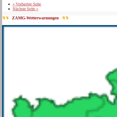
« Vorherige Seite
Nächste Seite »
↯↯
ZAMG-Wetterwarnungen
↯↯