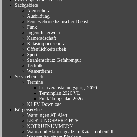
Sachgebiete
Atemschutz
Ausbildung
Feuerwehrmedizinischer Dienst
Funk
Jugendfeuerwehr
Kameradschaft
Katastrophenschutz
Öffentlichkeitsarbeit
Sport
Strahlenschutz-Gefahrengut
Technik
Wasserdienst
Servicebereich
Termine
Lehrveranstaltungsprog. 2026
Terminplan 2026 VL
Funkübungsplan 2026
KLFV Download
Bürgerservice
Warnungen AT-Alert
LEISTUNGSBERICHTE
NOTRUFNUMMERN
Warn- und Alarmsignale im Katastrophenfall