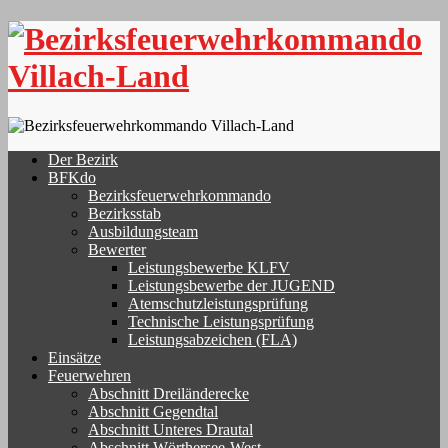
Skip
to
content
Der Bezirk
BFKdo
Bezirksfeuerwehrkommando
Bezirksstab
Ausbildungsteam
Bewerter
Leistungsbewerbe KLFV
Leistungsbewerbe der JUGEND
Atemschutzleistungsprüfung
Technische Leistungsprüfung
Leistungsabzeichen (FLA)
Einsätze
Feuerwehren
Abschnitt Dreiländerecke
Abschnitt Gegendtal
Abschnitt Unteres Drautal
Abschnitt Wörthersee-West