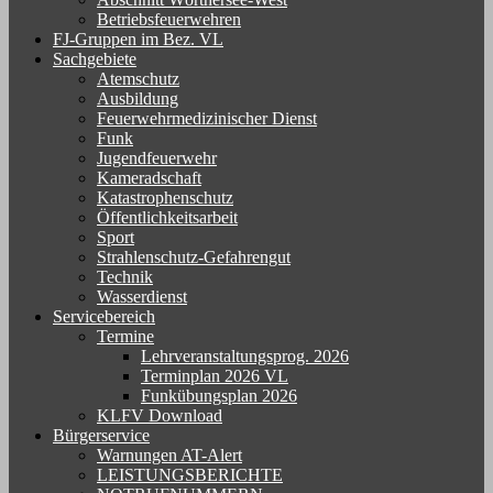
Betriebsfeuerwehren
FJ-Gruppen im Bez. VL
Sachgebiete
Atemschutz
Ausbildung
Feuerwehrmedizinischer Dienst
Funk
Jugendfeuerwehr
Kameradschaft
Katastrophenschutz
Öffentlichkeitsarbeit
Sport
Strahlenschutz-Gefahrengut
Technik
Wasserdienst
Servicebereich
Termine
Lehrveranstaltungsprog. 2026
Terminplan 2026 VL
Funkübungsplan 2026
KLFV Download
Bürgerservice
Warnungen AT-Alert
LEISTUNGSBERICHTE