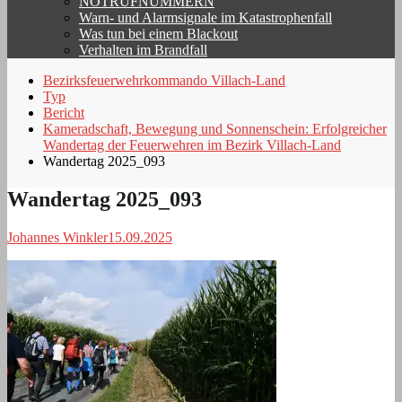
NOTRUFNUMMERN
Warn- und Alarmsignale im Katastrophenfall
Was tun bei einem Blackout
Verhalten im Brandfall
Bezirksfeuerwehrkommando Villach-Land
Typ
Bericht
Kameradschaft, Bewegung und Sonnenschein: Erfolgreicher
Wandertag der Feuerwehren im Bezirk Villach-Land
Wandertag 2025_093
Wandertag 2025_093
Johannes Winkler
15.09.2025