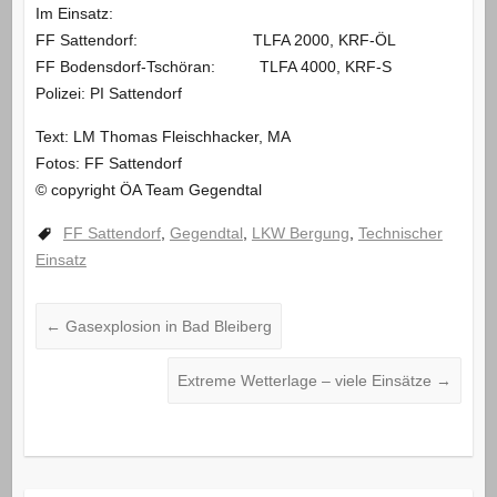
Im Einsatz:
FF Sattendorf: TLFA 2000, KRF-ÖL
FF Bodensdorf-Tschöran: TLFA 4000, KRF-S
Polizei: PI Sattendorf
Text: LM Thomas Fleischhacker, MA
Fotos: FF Sattendorf
© copyright ÖA Team Gegendtal
FF Sattendorf
,
Gegendtal
,
LKW Bergung
,
Technischer
Einsatz
←
Gasexplosion in Bad Bleiberg
Extreme Wetterlage – viele Einsätze
→