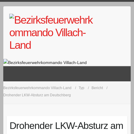
Skip
to
content
Bezirksfeuerwehrkommando Villach-Land
Typ
Bericht
Drohender LKW-Absturz am Deutschberg
Drohender LKW-Absturz am