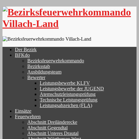
Skip
to
content
Der Bezirk
BFKdo
Bezirksfeuerwehrkommando
Bezirksstab
Ausbildungsteam
Bewerter
Leistungsbewerbe KLFV
Leistungsbewerbe der JUGEND
Atemschutzleistungsprüfung
Technische Leistungsprüfung
Leistungsabzeichen (FLA)
Einsätze
Feuerwehren
Abschnitt Dreiländerecke
Abschnitt Gegendtal
Abschnitt Unteres Drautal
Abschnitt Wörthersee-West