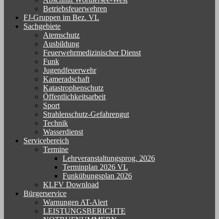
Betriebsfeuerwehren
FJ-Gruppen im Bez. VL
Sachgebiete
Atemschutz
Ausbildung
Feuerwehrmedizinischer Dienst
Funk
Jugendfeuerwehr
Kameradschaft
Katastrophenschutz
Öffentlichkeitsarbeit
Sport
Strahlenschutz-Gefahrengut
Technik
Wasserdienst
Servicebereich
Termine
Lehrveranstaltungsprog. 2026
Terminplan 2026 VL
Funkübungsplan 2026
KLFV Download
Bürgerservice
Warnungen AT-Alert
LEISTUNGSBERICHTE