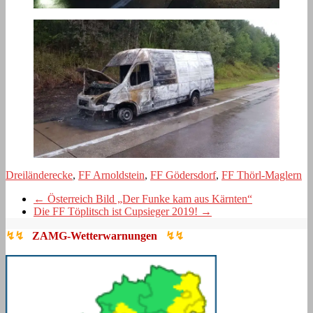
Dreiländerecke
,
FF Arnoldstein
,
FF Gödersdorf
,
FF Thörl-Maglern
←
Österreich Bild „Der Funke kam aus Kärnten“
Die FF Töplitsch ist Cupsieger 2019!
→
↯↯
ZAMG-Wetterwarnungen
↯↯