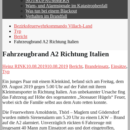
NOTRUFNUMMERN
Warn- und Alarmsignale im Katastrophenfall
Was tun bei einem Blackout
Verhalten im Brandfall
Bezirksfeuerwehrkommando Villach-Land
Typ
Bericht
Fahrzeugbrand A2 Richtung Italien
Fahrzeugbrand A2 Richtung Italien
Heinz RINK
10.08.2019
10.08.2019
Bericht
,
Brandeinsatz
,
Einsätze
,
Typ
Ein junges Paar mit einem Kleinkind, befand sich am Freitag, dem
09. August 2019 gegen 5.00 Uhr auf der Fahrt mit ihrem
Kleintransporter in Richtung Italien. Aus unbekannter Ursache fing
das Fahrzeug auf Höhe des sogenannten „Stossauer Hügels“ Feuer,
wobei sich die Familie selbst aus dem Auto retten konnte.
Die Feuerwehren Arnoldstein, Thörl – Maglern und Gödersdorf
wurden mittels Sirenenalarm um 5.20 Uhr zu einem LKW – Brand
auf die A2 alarmiert. Unverzüglich rückten 6 Fahrzeuge mit
insgesamt 40 Mann zum Einsatzort aus und dort eingetroffen,