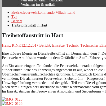
Was tun bei einem Blackout
Verhalten im Brandfall
Bezirksfeuerwehrkommando Villach-Land
Typ
Bericht
Treibstoffaustritt in Hart
Treibstoffaustritt in Hart
Heinz RINK
12.12.2017
Bericht
,
Einsätze
,
Technik
,
Technischer Eins
Eine größere Menge an Dieseltreibstoff ist am Donnerstag, dem 7. De
Feuerwehr Arnoldstein wurde mit dem Gefährliche-Stoffe-Fahrzeug v
Am Einsatzort eingetroffen fanden die Feuerwehrkameraden folgende 
auf der linken Seite des Fahrzeuges angebracht ist auf, wobei an die 1
Oberflächenwassereinlaufschachtes geronnen. Unverzüglich konnte der
verhindern. Die alarmierten Feuerwehren Siebenbrünn – Riegersdorf 
Umweltgefährdung vermieden und der größte Teil vom Diesel gebunden
Nach dem Reinigen der Oberfläche mit einer Kehrmaschine vom gemei
Im Einsatz standen die Feuerwehren Arnoldstein und Siebenbrünn – 