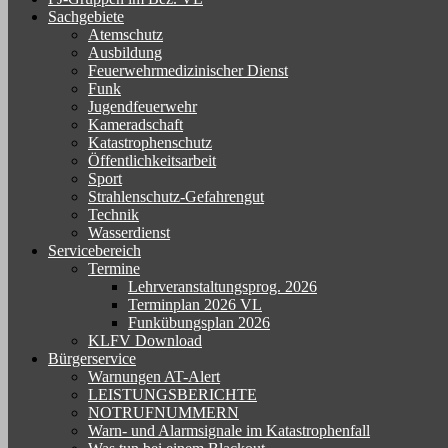
Sachgebiete
Atemschutz
Ausbildung
Feuerwehrmedizinischer Dienst
Funk
Jugendfeuerwehr
Kameradschaft
Katastrophenschutz
Öffentlichkeitsarbeit
Sport
Strahlenschutz-Gefahrengut
Technik
Wasserdienst
Servicebereich
Termine
Lehrveranstaltungsprog. 2026
Terminplan 2026 VL
Funkübungsplan 2026
KLFV Download
Bürgerservice
Warnungen AT-Alert
LEISTUNGSBERICHTE
NOTRUFNUMMERN
Warn- und Alarmsignale im Katastrophenfall