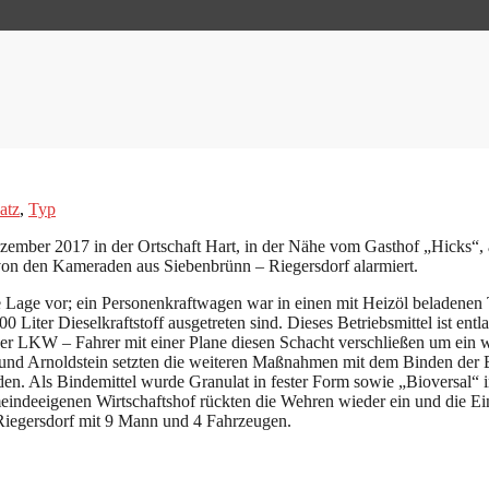
atz
,
Typ
zember 2017 in der Ortschaft Hart, in der Nähe vom Gasthof „Hicks“, 
on den Kameraden aus Siebenbrünn – Riegersdorf alarmiert.
Lage vor; ein Personenkraftwagen war in einen mit Heizöl beladenen T
00 Liter Dieselkraftstoff ausgetreten sind. Dieses Betriebsmittel ist en
 LKW – Fahrer mit einer Plane diesen Schacht verschließen um ein wei
und Arnoldstein setzten die weiteren Maßnahmen mit dem Binden der Bet
. Als Bindemittel wurde Granulat in fester Form sowie „Bioversal“ i
ndeeigenen Wirtschaftshof rückten die Wehren wieder ein und die Eins
Riegersdorf mit 9 Mann und 4 Fahrzeugen.