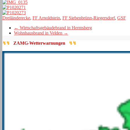
Dreiländerecke
,
FF Arnoldstein
,
FF Siebenbrünn-Riegersdorf
,
GSF
←
Wirtschaftsgebäudebrand in Hermsberg
Wohnhausbrand in Velden
→
↯↯
ZAMG-Wetterwarnungen
↯↯