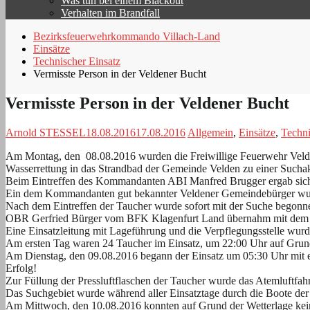
Was tun bei einem Blackout
Verhalten im Brandfall
Bezirksfeuerwehrkommando Villach-Land
Einsätze
Technischer Einsatz
Vermisste Person in der Veldener Bucht
Vermisste Person in der Veldener Bucht
Arnold STESSEL
18.08.2016
17.08.2016
Allgemein
,
Einsätze
,
Techni
Am Montag, den 08.08.2016 wurden die Freiwillige Feuerwehr Velden
Wasserrettung in das Strandbad der Gemeinde Velden zu einer Suchakt
Beim Eintreffen des Kommandanten ABI Manfred Brugger ergab sich
Ein dem Kommandanten gut bekannter Veldener Gemeindebürger wurde
Nach dem Eintreffen der Taucher wurde sofort mit der Suche begonn
OBR Gerfried Bürger vom BFK Klagenfurt Land übernahm mit dem Lei
Eine Einsatzleitung mit Lageführung und die Verpflegungsstelle wurd
Am ersten Tag waren 24 Taucher im Einsatz, um 22:00 Uhr auf Grun
Am Dienstag, den 09.08.2016 begann der Einsatz um 05:30 Uhr mit ei
Erfolg!
Zur Füllung der Pressluftflaschen der Taucher wurde das Atemluftfa
Das Suchgebiet wurde während aller Einsatztage durch die Boote der
Am Mittwoch, den 10.08.2016 konnten auf Grund der Wetterlage keine 