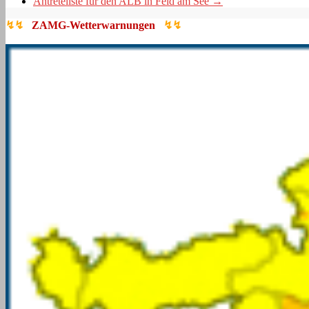
Antreteliste für den ALB in Feld am See
→
↯↯
ZAMG-Wetterwarnungen
↯↯