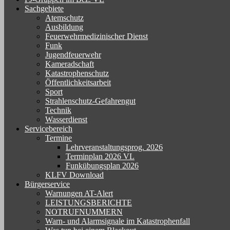
Sachgebiete
Atemschutz
Ausbildung
Feuerwehrmedizinischer Dienst
Funk
Jugendfeuerwehr
Kameradschaft
Katastrophenschutz
Öffentlichkeitsarbeit
Sport
Strahlenschutz-Gefahrengut
Technik
Wasserdienst
Servicebereich
Termine
Lehrveranstaltungsprog. 2026
Terminplan 2026 VL
Funkübungsplan 2026
KLFV Download
Bürgerservice
Warnungen AT-Alert
LEISTUNGSBERICHTE
NOTRUFNUMMERN
Warn- und Alarmsignale im Katastrophenfall