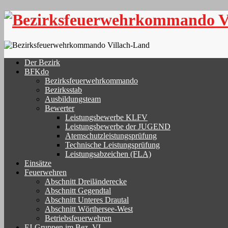
Skip
to
content
Der Bezirk
BFKdo
Bezirksfeuerwehrkommando
Bezirksstab
Ausbildungsteam
Bewerter
Leistungsbewerbe KLFV
Leistungsbewerbe der JUGEND
Atemschutzleistungsprüfung
Technische Leistungsprüfung
Leistungsabzeichen (FLA)
Einsätze
Feuerwehren
Abschnitt Dreiländerecke
Abschnitt Gegendtal
Abschnitt Unteres Drautal
Abschnitt Wörthersee-West
Betriebsfeuerwehren
FJ-Gruppen im Bez. VL