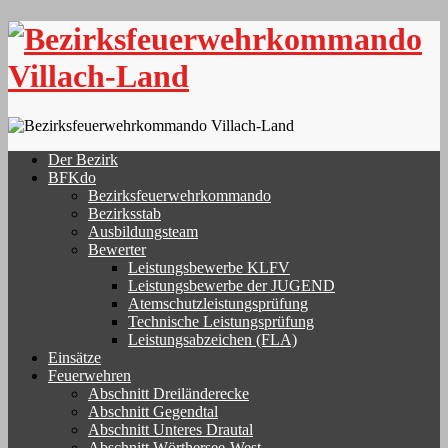
Skip
to
content
Der Bezirk
BFKdo
Bezirksfeuerwehrkommando
Bezirksstab
Ausbildungsteam
Bewerter
Leistungsbewerbe KLFV
Leistungsbewerbe der JUGEND
Atemschutzleistungsprüfung
Technische Leistungsprüfung
Leistungsabzeichen (FLA)
Einsätze
Feuerwehren
Abschnitt Dreiländerecke
Abschnitt Gegendtal
Abschnitt Unteres Drautal
Abschnitt Wörthersee-West