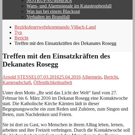
NOTRUFNUMMERN
Warn- und Alarmsignale im Katastrophenfall
Was tun bei einem Blackout
Verhalten im Brandfall
Bezirksfeuerwehrkommando Villach-Land
Typ
Bericht
Treffen mit den Einsatzkräften des Dekanates Rosegg
Treffen mit den Einsatzkräften des
Dekanates Rosegg
Arnold STESSEL
07.03.2016
25.04.2016
Allgemein
,
Bericht
,
Kameradschaft
,
Öffentlichkeitsarbeit
Unter dem Motto „Ihr seid das Licht der Welt“ fand vom 27.
Februar bis 6. März 2016 im Dekanat Rosegg eine Kontaktwoche
statt. Die Katholische Kirche Kärnten lädt in dieser
Begegnungswoche ein zum Reden und Zuhören, zum Singen und
Beten, zum Nachdenken und Feiern.
Sie ist dort zu Gast, wo Menschen in ihrem Alltag leben, lernen,
arbeiten und ihre Freizeit verbringen. Durch die Kontaktwoche soll