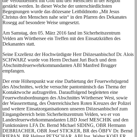
die Verbundenheit mit Gott und den Menschen in der Region
gestärkt werden. In dieser Woche der unterschiedlichsten
Begegnungen wurde das diözesane Leitbildmotto „Mit Jesus
Christus den Menschen nahe sein“ in den Pfarren des Dekanates
Rosegg auf besondere Weise umgesetzt.
Am Samstag, den 05. März 2016 fand im Sicherheitszentrum
Velden am Wörthersee ein Treffen mit den Einsatzkräften des
Dekanantes statt.
Seine Exzellenz der Hochwürdigste Herr Diözesanbischof Dr. Alois
SCHWARZ wurde von Herrn Dechant Juri Buch und dem
Abschnittsfeuerwehrkommandanten ABI Manfred Brugger
empfangen.
Der erste Höhenpunkt war eine Darbietung der Feuerwehrjugend
des Abschnittes, welche versuchte pantomimisch das Thema der
Kontaktwoche aufzugreifen. Darauffolgend begleiteten eine
Feuerwehrabordnungen des Abschnittes Wörthersee West, sowie
der Wasserrettung, des Österreichischen Roten Kreuzes der Polizei
und weitere Einsatzorganisationen unseren Diözesanbischof zum
Eingangsbereich beim Sicherheitszentrum Velden, wo er von
Landesfeuerwehrkommandanten LBD Josef MESCHIK und den
Funktionären LFA Dr. Bernd Michael SIDING, OBR Hermann
DEBRIACHER, OBR Josef STICKER, BR des ÖBFV Dr. Bernd
RIEPAN, BR Helmut PETSCHAR, ABI Ing. Walter KOFLER,