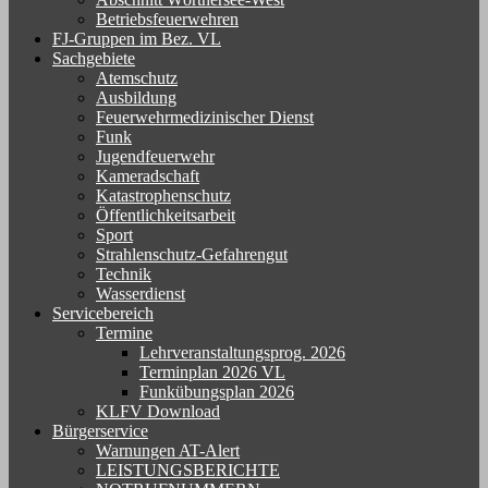
Betriebsfeuerwehren
FJ-Gruppen im Bez. VL
Sachgebiete
Atemschutz
Ausbildung
Feuerwehrmedizinischer Dienst
Funk
Jugendfeuerwehr
Kameradschaft
Katastrophenschutz
Öffentlichkeitsarbeit
Sport
Strahlenschutz-Gefahrengut
Technik
Wasserdienst
Servicebereich
Termine
Lehrveranstaltungsprog. 2026
Terminplan 2026 VL
Funkübungsplan 2026
KLFV Download
Bürgerservice
Warnungen AT-Alert
LEISTUNGSBERICHTE