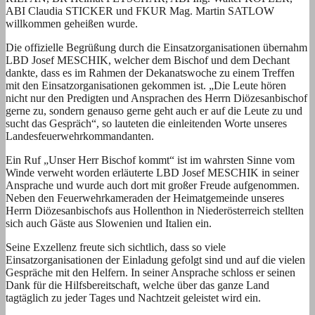
ABI Claudia STICKER und FKUR Mag. Martin SATLOW
willkommen geheißen wurde.
Die offizielle Begrüßung durch die Einsatzorganisationen übernahm
LBD Josef MESCHIK, welcher dem Bischof und dem Dechant
dankte, dass es im Rahmen der Dekanatswoche zu einem Treffen
mit den Einsatzorganisationen gekommen ist. „Die Leute hören
nicht nur den Predigten und Ansprachen des Herrn Diözesanbischof
gerne zu, sondern genauso gerne geht auch er auf die Leute zu und
sucht das Gespräch“, so lauteten die einleitenden Worte unseres
Landesfeuerwehrkommandanten.
Ein Ruf „Unser Herr Bischof kommt“ ist im wahrsten Sinne vom
Winde verweht worden erläuterte LBD Josef MESCHIK in seiner
Ansprache und wurde auch dort mit großer Freude aufgenommen.
Neben den Feuerwehrkameraden der Heimatgemeinde unseres
Herrn Diözesanbischofs aus Hollenthon in Niederösterreich stellten
sich auch Gäste aus Slowenien und Italien ein.
Seine Exzellenz freute sich sichtlich, dass so viele
Einsatzorganisationen der Einladung gefolgt sind und auf die vielen
Gespräche mit den Helfern. In seiner Ansprache schloss er seinen
Dank für die Hilfsbereitschaft, welche über das ganze Land
tagtäglich zu jeder Tages und Nachtzeit geleistet wird ein.