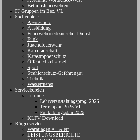
Betriebsfeuerwehren
FJ-Gruppen im Bez. VL
Sachgebiete
Atemschutz
Ausbildung
Feuerwehrmedizinischer Dienst
Funk
Jugendfeuerwehr
Kameradschaft
Katastrophenschutz
Öffentlichkeitsarbeit
Sport
Strahlenschutz-Gefahrengut
Technik
Wasserdienst
Servicebereich
Termine
Lehrveranstaltungsprog. 2026
Terminplan 2026 VL
Funkübungsplan 2026
KLFV Download
Bürgerservice
Warnungen AT-Alert
LEISTUNGSBERICHTE