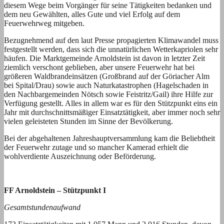
diesem Wege beim Vorgänger für seine Tätigkeiten bedanken und
dem neu Gewählten, alles Gute und viel Erfolg auf dem
Feuerwehrweg mitgeben.
Bezugnehmend auf den laut Presse propagierten Klimawandel muss
festgestellt werden, dass sich die unnatürlichen Wetterkapriolen sehr
häufen. Die Marktgemeinde Arnoldstein ist davon in letzter Zeit
ziemlich verschont geblieben, aber unsere Feuerwehr hat bei
größeren Waldbrandeinsätzen (Großbrand auf der Göriacher Alm
bei Spital/Drau) sowie auch Naturkatastrophen (Hagelschaden in
den Nachbargemeinden Nötsch sowie Feistritz/Gail) ihre Hilfe zur
Verfügung gestellt. Alles in allem war es für den Stützpunkt eins ein
Jahr mit durchschnittsmäßiger Einsatztätigkeit, aber immer noch sehr
vielen geleisteten Stunden im Sinne der Bevölkerung.
Bei der abgehaltenen Jahreshauptversammlung kam die Beliebtheit
der Feuerwehr zutage und so mancher Kamerad erhielt die
wohlverdiente Auszeichnung oder Beförderung.
FF Arnoldstein – Stützpunkt I
Gesamtstundenaufwand