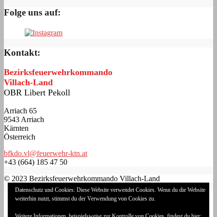
Folge uns auf:
Kontakt:
Bezirksfeuerwehrkommando
Villach-Land
OBR Libert Pekoll
Arriach 65
9543 Arriach
Kärnten
Österreich
bfkdo.vl@feuerwehr-ktn.at
+43 (664) 185 47 50
© 2023 Bezirksfeuerwehrkommando Villach-Land
Datenschutz und Cookies: Diese Website verwendet Cookies. Wenn du die Website
Impressum
weiterhin nutzt, stimmst du der Verwendung von Cookies zu.
Datenschutzerklärung
Cookie-Richtlinie (EU)
Weitere Informationen, beispielsweise zur Kontrolle von Cookies, findest du hier: