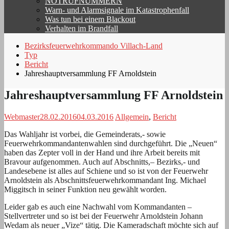
NOTRUFNUMMERN
Warn- und Alarmsignale im Katastrophenfall
Was tun bei einem Blackout
Verhalten im Brandfall
Bezirksfeuerwehrkommando Villach-Land
Typ
Bericht
Jahreshauptversammlung FF Arnoldstein
Jahreshauptversammlung FF Arnoldstein
Webmaster
28.02.2016
04.03.2016
Allgemein
,
Bericht
Das Wahljahr ist vorbei, die Gemeinderats,- sowie
Feuerwehrkommandantenwahlen sind durchgeführt. Die „Neuen“
haben das Zepter voll in der Hand und ihre Arbeit bereits mit
Bravour aufgenommen. Auch auf Abschnitts,– Bezirks,- und
Landesebene ist alles auf Schiene und so ist von der Feuerwehr
Arnoldstein als Abschnittsfeuerwehrkommandant Ing. Michael
Miggitsch in seiner Funktion neu gewählt worden.
Leider gab es auch eine Nachwahl vom Kommandanten –
Stellvertreter und so ist bei der Feuerwehr Arnoldstein Johann
Wedam als neuer „Vize“ tätig. Die Kameradschaft möchte sich auf