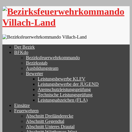
Skip
to
content
Der Bezirk
BFKdo
Bezirksfeuerwehrkommando
Bezirksstab
Ausbildungsteam
Bewerter
Leistungsbewerbe KLFV
Leistungsbewerbe der JUGEND
Atemschutzleistungsprüfung
Technische Leistungsprüfung
Leistungsabzeichen (FLA)
Einsätze
Feuerwehren
Abschnitt Dreiländerecke
Abschnitt Gegendtal
Abschnitt Unteres Drautal
Abschnitt Wörthersee-West